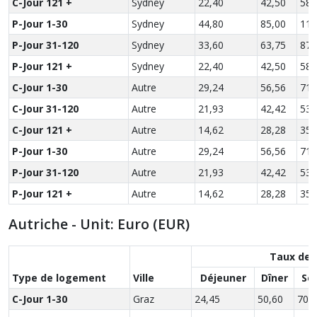
C-Jour 121 +
Sydney
22,40
42,50
58,
P-Jour 1-30
Sydney
44,80
85,00
116
P-Jour 31-120
Sydney
33,60
63,75
87,
P-Jour 121 +
Sydney
22,40
42,50
58,
C-Jour 1-30
Autre
29,24
56,56
71,
C-Jour 31-120
Autre
21,93
42,42
53,
C-Jour 121 +
Autre
14,62
28,28
35,
P-Jour 1-30
Autre
29,24
56,56
71,
P-Jour 31-120
Autre
21,93
42,42
53,
P-Jour 121 +
Autre
14,62
28,28
35,
Autriche - Unit: Euro (EUR)
Taux des
Type de logement
Ville
Déjeuner
Dîner
So
C-Jour 1-30
Graz
24,45
50,60
70,