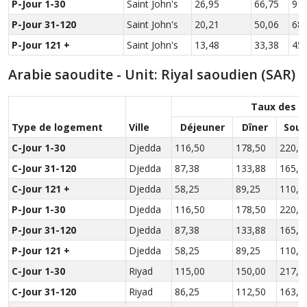
P-Jour 1-30
Saint John's
26,95
66,75
91,
P-Jour 31-120
Saint John's
20,21
50,06
68,
P-Jour 121 +
Saint John's
13,48
33,38
45,
Arabie saoudite - Unit: Riyal saoudien (SAR)
Taux des r
Type de logement
Ville
Déjeuner
Dîner
Soup
C-Jour 1-30
Djedda
116,50
178,50
220,5
C-Jour 31-120
Djedda
87,38
133,88
165,3
C-Jour 121 +
Djedda
58,25
89,25
110,2
P-Jour 1-30
Djedda
116,50
178,50
220,5
P-Jour 31-120
Djedda
87,38
133,88
165,3
P-Jour 121 +
Djedda
58,25
89,25
110,2
C-Jour 1-30
Riyad
115,00
150,00
217,5
C-Jour 31-120
Riyad
86,25
112,50
163,1