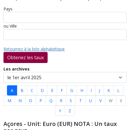
Pays
ou Ville
Retournez à la liste alphabétique
Obtenez les taux
Les archives
A
B
C
D
E
F
G
H
I
J
K
L
M
N
O
P
Q
R
S
T
U
V
W
X
Y
Z
Açores - Unit: Euro (EUR) NOTA : Un taux