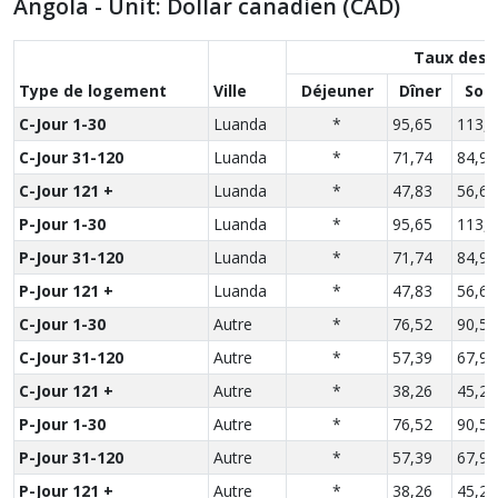
Angola - Unit: Dollar canadien (CAD)
Taux des 
Type de logement
Ville
Déjeuner
Dîner
Sou
C-Jour 1-30
Luanda
*
95,65
113,2
C-Jour 31-120
Luanda
*
71,74
84,90
C-Jour 121 +
Luanda
*
47,83
56,60
P-Jour 1-30
Luanda
*
95,65
113,2
P-Jour 31-120
Luanda
*
71,74
84,90
P-Jour 121 +
Luanda
*
47,83
56,60
C-Jour 1-30
Autre
*
76,52
90,56
C-Jour 31-120
Autre
*
57,39
67,92
C-Jour 121 +
Autre
*
38,26
45,28
P-Jour 1-30
Autre
*
76,52
90,56
P-Jour 31-120
Autre
*
57,39
67,92
P-Jour 121 +
Autre
*
38,26
45,28