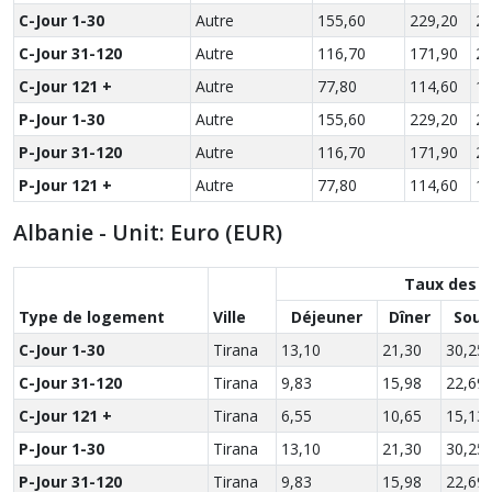
C-Jour 1-30
Autre
155,60
229,20
29
C-Jour 31-120
Autre
116,70
171,90
22
C-Jour 121 +
Autre
77,80
114,60
14
P-Jour 1-30
Autre
155,60
229,20
29
P-Jour 31-120
Autre
116,70
171,90
22
P-Jour 121 +
Autre
77,80
114,60
14
Albanie - Unit: Euro (EUR)
Taux des r
Type de logement
Ville
Déjeuner
Dîner
Soup
C-Jour 1-30
Tirana
13,10
21,30
30,25
C-Jour 31-120
Tirana
9,83
15,98
22,69
C-Jour 121 +
Tirana
6,55
10,65
15,13
P-Jour 1-30
Tirana
13,10
21,30
30,25
P-Jour 31-120
Tirana
9,83
15,98
22,69