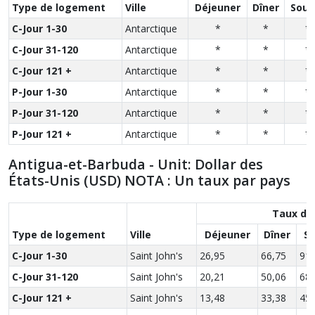
Type de logement
Ville
Déjeuner
Dîner
Soup
C-Jour 1-30
Antarctique
*
*
*
C-Jour 31-120
Antarctique
*
*
*
C-Jour 121 +
Antarctique
*
*
*
P-Jour 1-30
Antarctique
*
*
*
P-Jour 31-120
Antarctique
*
*
*
P-Jour 121 +
Antarctique
*
*
*
Antigua-et-Barbuda - Unit: Dollar des
États-Unis (USD) NOTA : Un taux par pays
Taux de
Type de logement
Ville
Déjeuner
Dîner
S
C-Jour 1-30
Saint John's
26,95
66,75
91,
C-Jour 31-120
Saint John's
20,21
50,06
68,
C-Jour 121 +
Saint John's
13,48
33,38
45,