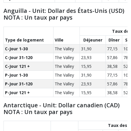
Anguilla - Unit: Dollar des États-Unis (USD)
NOTA : Un taux par pays
Taux des
Type de logement
Ville
Déjeuner
Dîner
So
C-Jour 1-30
The Valley
31,90
77,15
104
C-Jour 31-120
The Valley
23,93
57,86
78,
C-Jour 121 +
The Valley
15,95
38,58
52,
P-Jour 1-30
The Valley
31,90
77,15
104
P-Jour 31-120
The Valley
23,93
57,86
78,
P-Jour 121 +
The Valley
15,95
38,58
52,
Antarctique - Unit: Dollar canadien (CAD)
NOTA : Un taux par pays
Taux des r