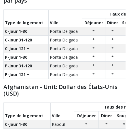
par pays
Taux des
Type de logement
Ville
Déjeuner
Dîner
So
C-Jour 1-30
Ponta Delgada
*
*
C-Jour 31-120
Ponta Delgada
*
*
C-Jour 121 +
Ponta Delgada
*
*
P-Jour 1-30
Ponta Delgada
*
*
P-Jour 31-120
Ponta Delgada
*
*
P-Jour 121 +
Ponta Delgada
*
*
Afghanistan - Unit: Dollar des États-Unis
(USD)
Taux des r
Type de logement
Ville
Déjeuner
Dîner
Soupe
C-Jour 1-30
Kaboul
*
*
*