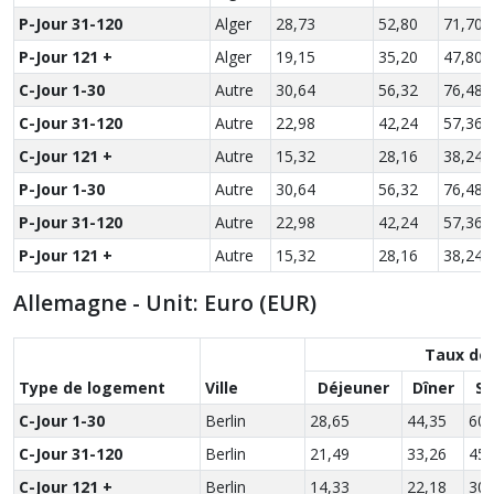
P-Jour 31-120
Alger
28,73
52,80
71,70
P-Jour 121 +
Alger
19,15
35,20
47,80
C-Jour 1-30
Autre
30,64
56,32
76,48
C-Jour 31-120
Autre
22,98
42,24
57,36
C-Jour 121 +
Autre
15,32
28,16
38,24
P-Jour 1-30
Autre
30,64
56,32
76,48
P-Jour 31-120
Autre
22,98
42,24
57,36
P-Jour 121 +
Autre
15,32
28,16
38,24
Allemagne - Unit: Euro (EUR)
Taux de
Type de logement
Ville
Déjeuner
Dîner
So
C-Jour 1-30
Berlin
28,65
44,35
60,
C-Jour 31-120
Berlin
21,49
33,26
45,
C-Jour 121 +
Berlin
14,33
22,18
30,