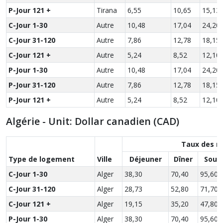
P-Jour 121 +
Tirana
6,55
10,65
15,13
C-Jour 1-30
Autre
10,48
17,04
24,20
C-Jour 31-120
Autre
7,86
12,78
18,15
C-Jour 121 +
Autre
5,24
8,52
12,10
P-Jour 1-30
Autre
10,48
17,04
24,20
P-Jour 31-120
Autre
7,86
12,78
18,15
P-Jour 121 +
Autre
5,24
8,52
12,10
Algérie - Unit: Dollar canadien (CAD)
Taux des r
Type de logement
Ville
Déjeuner
Dîner
Soup
C-Jour 1-30
Alger
38,30
70,40
95,60
C-Jour 31-120
Alger
28,73
52,80
71,70
C-Jour 121 +
Alger
19,15
35,20
47,80
P-Jour 1-30
Alger
38,30
70,40
95,60