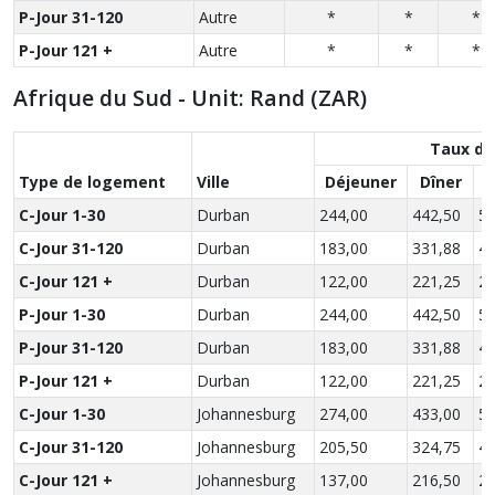
P-Jour 31-120
Autre
*
*
*
P-Jour 121 +
Autre
*
*
*
Afrique du Sud - Unit: Rand (ZAR)
Taux de
Type de logement
Ville
Déjeuner
Dîner
S
C-Jour 1-30
Durban
244,00
442,50
59
C-Jour 31-120
Durban
183,00
331,88
44
C-Jour 121 +
Durban
122,00
221,25
29
P-Jour 1-30
Durban
244,00
442,50
59
P-Jour 31-120
Durban
183,00
331,88
44
P-Jour 121 +
Durban
122,00
221,25
29
C-Jour 1-30
Johannesburg
274,00
433,00
57
C-Jour 31-120
Johannesburg
205,50
324,75
43
C-Jour 121 +
Johannesburg
137,00
216,50
28