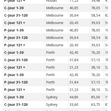
P-Jour 121 +
Hobart
17,23
34,48
47,
C-Jour 1-30
Melbourne
40,85
78,05
109
C-Jour 31-120
Melbourne
30,64
58,54
82,
C-Jour 121 +
Melbourne
20,43
39,03
54,
P-Jour 1-30
Melbourne
40,85
78,05
109
P-Jour 31-120
Melbourne
30,64
58,54
82,
P-Jour 121 +
Melbourne
20,43
39,03
54,
C-Jour 1-30
Perth
42,45
76,20
104
C-Jour 31-120
Perth
31,84
57,15
78,
C-Jour 121 +
Perth
21,23
38,10
52,
P-Jour 1-30
Perth
42,45
76,20
104
P-Jour 31-120
Perth
31,84
57,15
78,
P-Jour 121 +
Perth
21,23
38,10
52,
C-Jour 1-30
Sydney
44,80
85,00
116
C-Jour 31-120
Sydney
33,60
63,75
87,