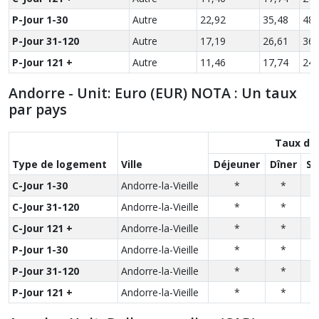
P-Jour 1-30
Autre
22,92
35,48
48,
P-Jour 31-120
Autre
17,19
26,61
36,
P-Jour 121 +
Autre
11,46
17,74
24,
Andorre - Unit: Euro (EUR) NOTA : Un taux
par pays
Taux de
Type de logement
Ville
Déjeuner
Dîner
So
C-Jour 1-30
Andorre-la-Vieille
*
*
C-Jour 31-120
Andorre-la-Vieille
*
*
C-Jour 121 +
Andorre-la-Vieille
*
*
P-Jour 1-30
Andorre-la-Vieille
*
*
P-Jour 31-120
Andorre-la-Vieille
*
*
P-Jour 121 +
Andorre-la-Vieille
*
*