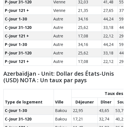
P-Jour 31-120
Vienne
32,03
41,48
55,
P-Jour 121 +
Vienne
21,35
27,65
37,
C-Jour 1-30
Autre
34,16
44,24
59,
C-Jour 31-120
Autre
25,62
33,18
44,
C-Jour 121 +
Autre
17,08
22,12
29,
P-Jour 1-30
Autre
34,16
44,24
59,
P-Jour 31-120
Autre
25,62
33,18
44,
P-Jour 121 +
Autre
17,08
22,12
29,
Azerbaïdjan - Unit: Dollar des États-Unis
(USD) NOTA : Un taux par pays
Taux des r
Type de logement
Ville
Déjeuner
Dîner
Soup
C-Jour 1-30
Bakou
22,95
43,65
53,70
C-Jour 31-120
Bakou
17,21
32,74
40,28