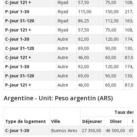
C-Jour 121 +
Riyad
57,50
75,00
108,7
P-Jour 1-30
Riyad
115,00
150,00
217,5
P-Jour 31-120
Riyad
86,25
112,50
163,1
P-Jour 121 +
Riyad
57,50
75,00
108,7
C-Jour 1-30
Autre
92,00
120,00
174,0
C-Jour 31-120
Autre
69,00
90,00
130,5
C-Jour 121 +
Autre
46,00
60,00
87,00
P-Jour 1-30
Autre
92,00
120,00
174,0
P-Jour 31-120
Autre
69,00
90,00
130,5
P-Jour 121 +
Autre
46,00
60,00
87,00
Argentine - Unit: Peso argentin (ARS)
Taux des 
Type de logement
Ville
Déjeuner
Dîner
So
C-Jour 1-30
Buenos Aires
27 350,00
46 500,00
65 