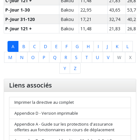
C-Jour 121 +
Bakou
11,48
21,83
26,85
P-Jour 1-30
Bakou
22,95
43,65
53,70
P-Jour 31-120
Bakou
17,21
32,74
40,28
P-Jour 121 +
Bakou
11,48
21,83
26,85
A
B
C
D
E
F
G
H
I
J
K
L
M
N
O
P
Q
R
S
T
U
V
W
X
Y
Z
Liens associés
Imprimer la directive au complet
Appendice D - Version imprimable
Appendice A - Guide sur les protections d'assurance
offertes aux fonctionnaires en cours de déplacement