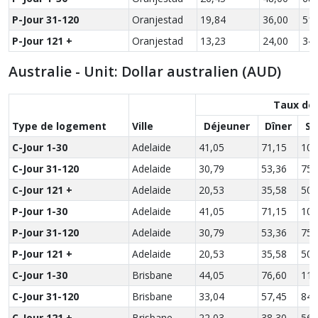
P-Jour 31-120
Oranjestad
19,84
36,00
51,
P-Jour 121 +
Oranjestad
13,23
24,00
34,
Australie - Unit: Dollar australien (AUD)
Taux des
Type de logement
Ville
Déjeuner
Dîner
So
C-Jour 1-30
Adelaide
41,05
71,15
101
C-Jour 31-120
Adelaide
30,79
53,36
75,
C-Jour 121 +
Adelaide
20,53
35,58
50,
P-Jour 1-30
Adelaide
41,05
71,15
101
P-Jour 31-120
Adelaide
30,79
53,36
75,
P-Jour 121 +
Adelaide
20,53
35,58
50,
C-Jour 1-30
Brisbane
44,05
76,60
112
C-Jour 31-120
Brisbane
33,04
57,45
84,
C-Jour 121 +
Brisbane
22,03
38,30
56,