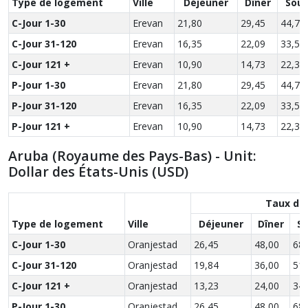
Type de logement
Ville
Déjeuner
Dîner
Sou
C-Jour 1-30
Erevan
21,80
29,45
44,70
C-Jour 31-120
Erevan
16,35
22,09
33,53
C-Jour 121 +
Erevan
10,90
14,73
22,35
P-Jour 1-30
Erevan
21,80
29,45
44,70
P-Jour 31-120
Erevan
16,35
22,09
33,53
P-Jour 121 +
Erevan
10,90
14,73
22,35
Aruba (Royaume des Pays-Bas) - Unit:
Dollar des États-Unis (USD)
Taux de
Type de logement
Ville
Déjeuner
Dîner
S
C-Jour 1-30
Oranjestad
26,45
48,00
68,
C-Jour 31-120
Oranjestad
19,84
36,00
51,
C-Jour 121 +
Oranjestad
13,23
24,00
34,
P-Jour 1-30
Oranjestad
26,45
48,00
68,