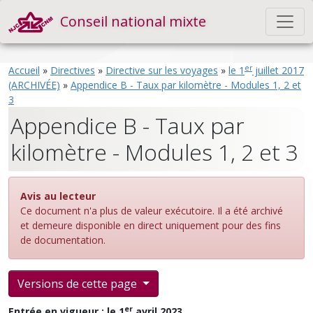
Conseil national mixte
er
Accueil
»
Directives
»
Directive sur les voyages
»
le 1
juillet 2017
(ARCHIVÉE)
»
Appendice B - Taux par kilomètre - Modules 1, 2 et
3
Appendice B - Taux par
kilomètre - Modules 1, 2 et 3
Avis au lecteur
Ce document n'a plus de valeur exécutoire. Il a été archivé
et demeure disponible en direct uniquement pour des fins
de documentation.
Versions de cette page
er
Entrée en vigueur : le 1
avril 2023