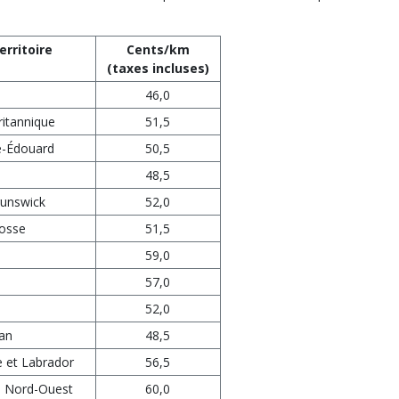
erritoire
Cents/km
(taxes incluses)
46,0
itannique
51,5
ce-Édouard
50,5
48,5
unswick
52,0
osse
51,5
59,0
57,0
52,0
an
48,5
 et Labrador
56,5
du Nord-Ouest
60,0