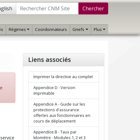
glish
Chercher
és
Régimes
Coordonnateurs
Griefs
Plus
Liens associés
Imprimer la directive au complet
de
Appendice D - Version
imprimable
Appendice A - Guide sur les
protections d'assurance
offertes aux fonctionnaires en
cours de déplacement
Appendice B - Taux par
 service
kilomètre - Modules 1, 2 et 3