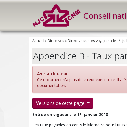
Conseil nat
er
Accueil
»
Directives
»
Directive sur les voyages
»
le 1
jui
Appendice B - Taux par
Avis au lecteur
Ce document n'a plus de valeur exécutoire. Il a 
documentation.
Versions de cette page
er
Entrée en vigueur : le 1
janvier 2018
Les taux payables en cents le kilomètre pour l'utili