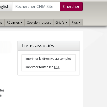
glish
Chercher
és
Régimes
Coordonnateurs
Griefs
Plus
Liens associés
Imprimer la directive au complet
Imprimer toutes les
DSE
des
la
s