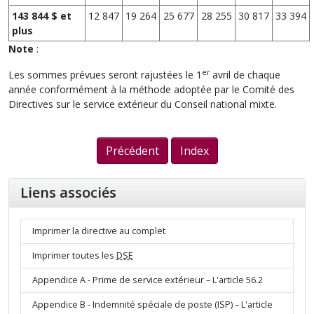
143 844 $ et
12 847
19 264
25 677
28 255
30 817
33 394
plus
Note
:
er
Les sommes prévues seront rajustées le 1
avril de chaque
année conformément à la méthode adoptée par le Comité des
Directives sur le service extérieur du Conseil national mixte.
Précédent
Index
Liens associés
Imprimer la directive au complet
Imprimer toutes les
DSE
Appendice A - Prime de service extérieur – L'article 56.2
Appendice B - Indemnité spéciale de poste (ISP) – L'article