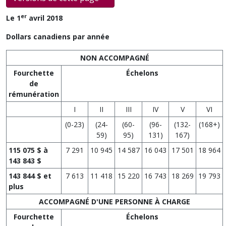
er
Le 1
avril 2018
Dollars canadiens par année
NON ACCOMPAGNÉ
Fourchette
Échelons
de
rémunération
I
II
III
IV
V
VI
(0-23)
(24-
(60-
(96-
(132-
(168+)
59)
95)
131)
167)
115 075 $ à
7 291
10 945
14 587
16 043
17 501
18 964
143 843 $
143 844 $ et
7 613
11 418
15 220
16 743
18 269
19 793
plus
ACCOMPAGNÉ D'UNE PERSONNE À CHARGE
Fourchette
Échelons