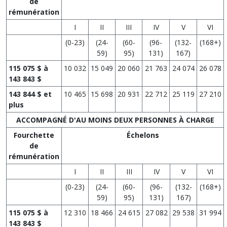
de
rémunération
I
II
III
IV
V
VI
(0-23)
(24-
(60-
(96-
(132-
(168+)
59)
95)
131)
167)
115 075 $ à
10 032
15 049
20 060
21 763
24 074
26 078
143 843 $
143 844 $ et
10 465
15 698
20 931
22 712
25 119
27 210
plus
ACCOMPAGNÉ D'AU MOINS DEUX PERSONNES À CHARGE
Fourchette
Échelons
de
rémunération
I
II
III
IV
V
VI
(0-23)
(24-
(60-
(96-
(132-
(168+)
59)
95)
131)
167)
115 075 $ à
12 310
18 466
24 615
27 082
29 538
31 994
143 843 $