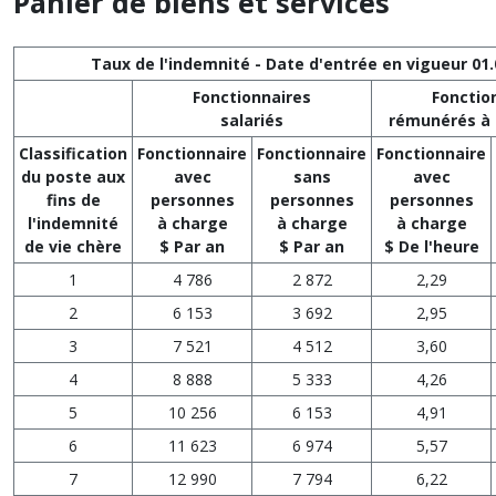
Panier de biens et services
Taux de l'indemnité - Date d'entrée en vigueur 01.
Fonctionnaires
Fonctio
salariés
rémunérés à 
Classification
Fonctionnaire
Fonctionnaire
Fonctionnaire
du poste aux
avec
sans
avec
fins de
personnes
personnes
personnes
l'indemnité
à charge
à charge
à charge
de vie chère
$ Par an
$ Par an
$ De l'heure
1
4 786
2 872
2,29
2
6 153
3 692
2,95
3
7 521
4 512
3,60
4
8 888
5 333
4,26
5
10 256
6 153
4,91
6
11 623
6 974
5,57
7
12 990
7 794
6,22