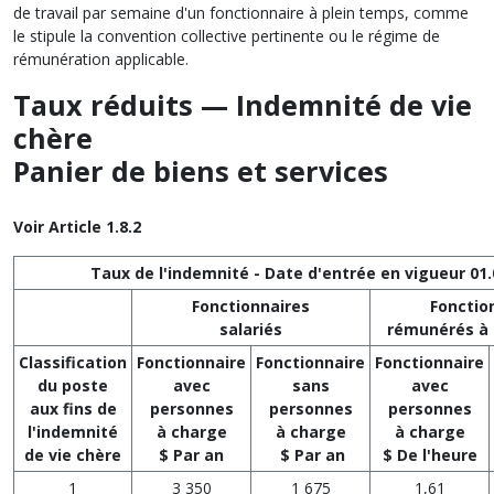
de travail par semaine d'un fonctionnaire à plein temps, comme
le stipule la convention collective pertinente ou le régime de
rémunération applicable.
Taux réduits — Indemnité de vie
chère
Panier de biens et services
Voir Article 1.8.2
Taux de l'indemnité - Date d'entrée en vigueur 01.
Fonctionnaires
Fonctio
salariés
rémunérés à 
Classification
Fonctionnaire
Fonctionnaire
Fonctionnaire
du poste
avec
sans
avec
aux fins de
personnes
personnes
personnes
l'indemnité
à charge
à charge
à charge
de vie chère
$ Par an
$ Par an
$ De l'heure
1
3 350
1 675
1,61