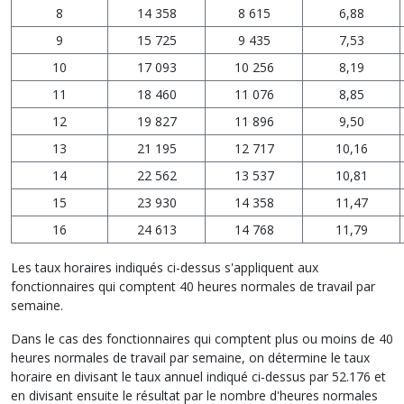
8
14 358
8 615
6,88
9
15 725
9 435
7,53
10
17 093
10 256
8,19
11
18 460
11 076
8,85
12
19 827
11 896
9,50
13
21 195
12 717
10,16
14
22 562
13 537
10,81
15
23 930
14 358
11,47
16
24 613
14 768
11,79
Les taux horaires indiqués ci-dessus s'appliquent aux
fonctionnaires qui comptent 40 heures normales de travail par
semaine.
Dans le cas des fonctionnaires qui comptent plus ou moins de 40
heures normales de travail par semaine, on détermine le taux
horaire en divisant le taux annuel indiqué ci‑dessus par 52.176 et
en divisant ensuite le résultat par le nombre d'heures normales