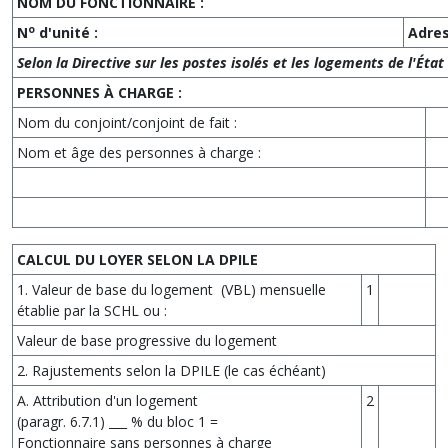
NOM DU FONCTIONNAIRE :
o
N
d'unité :
Adres
Selon la Directive sur les postes isolés et les logements de l'État
PERSONNES À CHARGE :
Nom du conjoint/conjoint de fait :
Nom et âge des personnes à charge :
CALCUL DU LOYER SELON LA DPILE
1. Valeur de base du logement (VBL) mensuelle
1
établie par la SCHL ou :
Valeur de base progressive du logement
2. Rajustements selon la DPILE (le cas échéant)
A. Attribution d'un logement
2
(paragr. 6.7.1) ___ % du bloc 1 =
Fonctionnaire sans personnes à charge