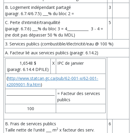
B. Logement indépendant partagé
3
(paragr. 6.7.4/6.7.5) ___% du bloc 2 =
C. Perte d'intimité/tranquillité
5
(paragr. 6.7.6) ___% du bloc 3 = 4____________ 3 - 4 =
(ne doit pas dépasser 50 % du MDL)
3. Services publics (combustible/électricité/eau @ 100 %)
A. Facteur lié aux services publics (paragr. 6.14.2)
1,6548 $
X
IPC de janvier
(paragr. 6.14.4 DPILE)
(
http://www.statcan.gc.ca/pub/62-001-x/62-001-
x2009001-fra.htm
)
___________________________
= Facteur des services
publics
100
B. Frais de services publics
6
2
Taille nette de l'unité ___ m
x facteur des serv.