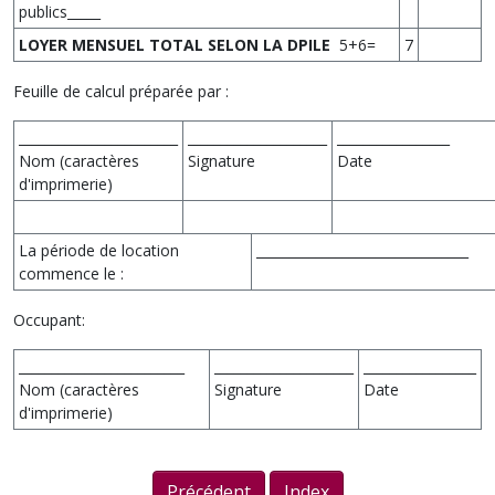
publics_____
LOYER MENSUEL TOTAL SELON LA DPILE
5+6=
7
Feuille de calcul préparée par :
________________________
_____________________
_________________
Nom (caractères
Signature
Date
d'imprimerie)
La période de location
________________________________
commence le :
Occupant:
_________________________
_____________________
_________________
Nom (caractères
Signature
Date
d'imprimerie)
Précédent
Index