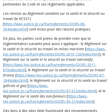
pertinentes du Code et ses règlements applicables.
Les renvois au
Règlement canadien sur la santé et la sécurité au
travail
(le RCSST)
[
https://laws.justice.gc.ca/fra/reglements/DORS-86-
304/index.html
] sont inclus pour des raisons pratiques.
De plus, les parties sont priées de prendre note que la
réglementation suivante peut aussi s'appliquer : le
Règlement sur
la santé et la sécurité au travail en milieu maritime
[
https://laws-
lois.justice.gc.ca/fra/reglements/DORS-2010-120/index.html
], le
Règlement sur la santé et la sécurité au travail (aéronefs)
[
https://laws-lois.justice.gc.ca/fra/reglements/DORS-2011-
87/index.html
], le
Règlement sur la santé et la sécurité au travail
(trains)
[
https://laws-lois.justice.gc.ca/fra/reglements/DORS-87-
184/index.html
], le
Règlement sur la sécurité et la santé au travail
(pétrole et gaz)
[
https://laws-
lois.justice.gc.ca/fra/reglements/DORS-87-612/index.html
], et le
Règlement sur la santé des non-fumeurs
[
https://laws-
lois.justice.gc.ca/fra/reglements/DORS-90-21/index.html
].
Des liens à des sites Web fournissent des renseignements