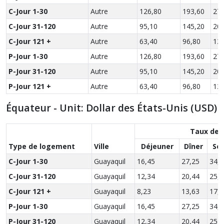
C-Jour 1-30
Autre
126,80
193,60
272
C-Jour 31-120
Autre
95,10
145,20
204
C-Jour 121 +
Autre
63,40
96,80
136
P-Jour 1-30
Autre
126,80
193,60
272
P-Jour 31-120
Autre
95,10
145,20
204
P-Jour 121 +
Autre
63,40
96,80
136
Équateur - Unit: Dollar des États-Unis (USD)
Taux des
Type de logement
Ville
Déjeuner
Dîner
So
C-Jour 1-30
Guayaquil
16,45
27,25
34,0
C-Jour 31-120
Guayaquil
12,34
20,44
25,5
C-Jour 121 +
Guayaquil
8,23
13,63
17,0
P-Jour 1-30
Guayaquil
16,45
27,25
34,0
P-Jour 31-120
Guayaquil
12,34
20,44
25,5