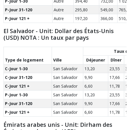
P-Jour 1-30
Autre
394,40
732,00
1 020
P-Jour 31-120
Autre
295,80
549,00
765,0
P-Jour 121 +
Autre
197,20
366,00
510,0
El Salvador - Unit: Dollar des États-Unis
(USD) NOTA : Un taux par pays
Taux de
Type de logement
Ville
Déjeuner
Dîner
S
C-Jour 1-30
San Salvador
13,20
23,55
31
C-Jour 31-120
San Salvador
9,90
17,66
23
C-Jour 121 +
San Salvador
6,60
11,78
15
P-Jour 1-30
San Salvador
13,20
23,55
31
P-Jour 31-120
San Salvador
9,90
17,66
23
P-Jour 121 +
San Salvador
6,60
11,78
15
Émirats arabes unis - Unit: Dirham des