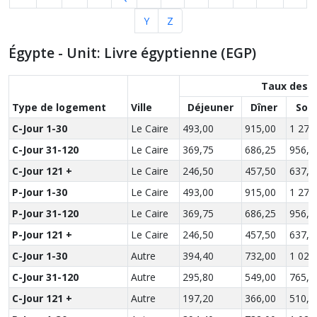
Y
Z
Égypte - Unit: Livre égyptienne (EGP)
Taux des 
Type de logement
Ville
Déjeuner
Dîner
Sou
C-Jour 1-30
Le Caire
493,00
915,00
1 275
C-Jour 31-120
Le Caire
369,75
686,25
956,2
C-Jour 121 +
Le Caire
246,50
457,50
637,5
P-Jour 1-30
Le Caire
493,00
915,00
1 275
P-Jour 31-120
Le Caire
369,75
686,25
956,2
P-Jour 121 +
Le Caire
246,50
457,50
637,5
C-Jour 1-30
Autre
394,40
732,00
1 020
C-Jour 31-120
Autre
295,80
549,00
765,0
C-Jour 121 +
Autre
197,20
366,00
510,0