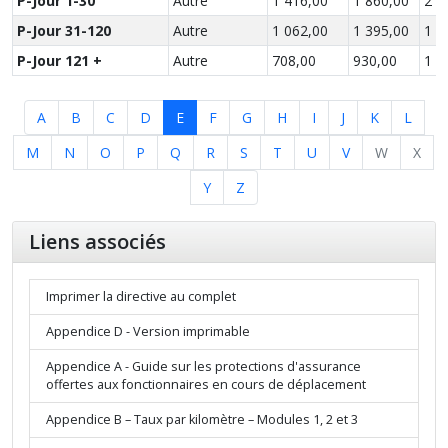
P-Jour 1-30
Autre
1 416,00
1 860,00
2 5
P-Jour 31-120
Autre
1 062,00
1 395,00
1 9
P-Jour 121 +
Autre
708,00
930,00
1 2
A
B
C
D
E
F
G
H
I
J
K
L
M
N
O
P
Q
R
S
T
U
V
W
X
Y
Z
Liens associés
Imprimer la directive au complet
Appendice D - Version imprimable
Appendice A - Guide sur les protections d'assurance
offertes aux fonctionnaires en cours de déplacement
Appendice B – Taux par kilomètre – Modules 1, 2 et 3