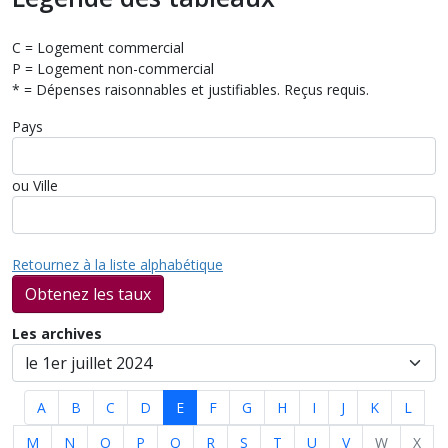
C = Logement commercial
P = Logement non-commercial
* = Dépenses raisonnables et justifiables. Reçus requis.
Pays
ou Ville
Retournez à la liste alphabétique
Obtenez les taux
Les archives
A
B
C
D
E
F
G
H
I
J
K
L
M
N
O
P
Q
R
S
T
U
V
W
X