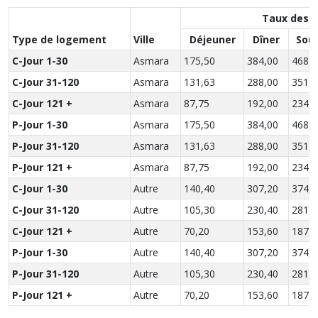
Taux des r
Type de logement
Ville
Déjeuner
Dîner
Sou
C-Jour 1-30
Asmara
175,50
384,00
468,5
C-Jour 31-120
Asmara
131,63
288,00
351,3
C-Jour 121 +
Asmara
87,75
192,00
234,2
P-Jour 1-30
Asmara
175,50
384,00
468,5
P-Jour 31-120
Asmara
131,63
288,00
351,3
P-Jour 121 +
Asmara
87,75
192,00
234,2
C-Jour 1-30
Autre
140,40
307,20
374,8
C-Jour 31-120
Autre
105,30
230,40
281,1
C-Jour 121 +
Autre
70,20
153,60
187,4
P-Jour 1-30
Autre
140,40
307,20
374,8
P-Jour 31-120
Autre
105,30
230,40
281,1
P-Jour 121 +
Autre
70,20
153,60
187,4