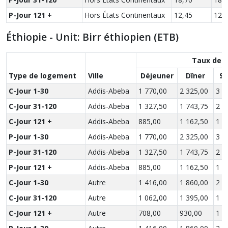
P-Jour 121 +
Hors États Continentaux
12,45
12,
Éthiopie - Unit: Birr éthiopien (ETB)
Taux des
Type de logement
Ville
Déjeuner
Dîner
So
C-Jour 1-30
Addis-Abeba
1 770,00
2 325,00
3 2
C-Jour 31-120
Addis-Abeba
1 327,50
1 743,75
2 4
C-Jour 121 +
Addis-Abeba
885,00
1 162,50
1 6
P-Jour 1-30
Addis-Abeba
1 770,00
2 325,00
3 2
P-Jour 31-120
Addis-Abeba
1 327,50
1 743,75
2 4
P-Jour 121 +
Addis-Abeba
885,00
1 162,50
1 6
C-Jour 1-30
Autre
1 416,00
1 860,00
2 5
C-Jour 31-120
Autre
1 062,00
1 395,00
1 9
C-Jour 121 +
Autre
708,00
930,00
1 2