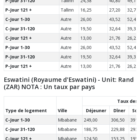
P-Jour 31-120
Tallinn
24,38
40,80
49,16
P-Jour 121 +
Tallinn
16,25
27,20
32,78
C-Jour 1-30
Autre
26,00
43,52
52,44
C-Jour 31-120
Autre
19,50
32,64
39,33
C-Jour 121 +
Autre
13,00
21,76
26,22
P-Jour 1-30
Autre
26,00
43,52
52,44
P-Jour 31-120
Autre
19,50
32,64
39,33
P-Jour 121 +
Autre
13,00
21,76
26,22
Eswatini (Royaume d'Eswatini) - Unit: Rand
(ZAR) NOTA : Un taux par pays
Taux des 
Type de logement
Ville
Déjeuner
Dîner
Sou
C-Jour 1-30
Mbabane
249,00
306,50
391,
C-Jour 31-120
Mbabane
186,75
229,88
293,
C-Jour 121 +
Mbabane
124,50
153,25
195,