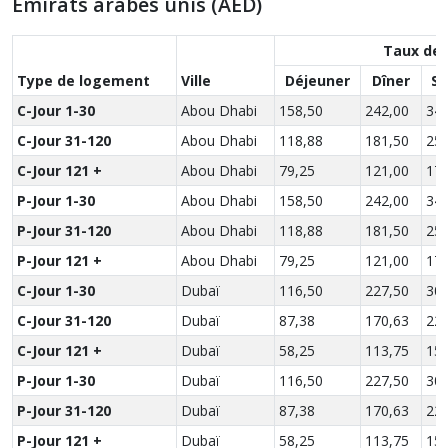
Émirats arabes unis (AED)
Taux des
Type de logement
Ville
Déjeuner
Dîner
So
C-Jour 1-30
Abou Dhabi
158,50
242,00
340
C-Jour 31-120
Abou Dhabi
118,88
181,50
255
C-Jour 121 +
Abou Dhabi
79,25
121,00
170
P-Jour 1-30
Abou Dhabi
158,50
242,00
340
P-Jour 31-120
Abou Dhabi
118,88
181,50
255
P-Jour 121 +
Abou Dhabi
79,25
121,00
170
C-Jour 1-30
Dubaï
116,50
227,50
305
C-Jour 31-120
Dubaï
87,38
170,63
228
C-Jour 121 +
Dubaï
58,25
113,75
152
P-Jour 1-30
Dubaï
116,50
227,50
305
P-Jour 31-120
Dubaï
87,38
170,63
228
P-Jour 121 +
Dubaï
58,25
113,75
152