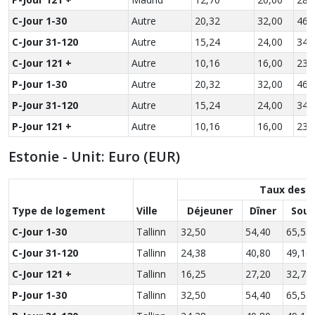
C-Jour 1-30
Autre
20,32
32,00
46,
C-Jour 31-120
Autre
15,24
24,00
34,
C-Jour 121 +
Autre
10,16
16,00
23,
P-Jour 1-30
Autre
20,32
32,00
46,
P-Jour 31-120
Autre
15,24
24,00
34,
P-Jour 121 +
Autre
10,16
16,00
23,
Estonie - Unit: Euro (EUR)
Taux des r
Type de logement
Ville
Déjeuner
Dîner
Soup
C-Jour 1-30
Tallinn
32,50
54,40
65,55
C-Jour 31-120
Tallinn
24,38
40,80
49,16
C-Jour 121 +
Tallinn
16,25
27,20
32,78
P-Jour 1-30
Tallinn
32,50
54,40
65,55