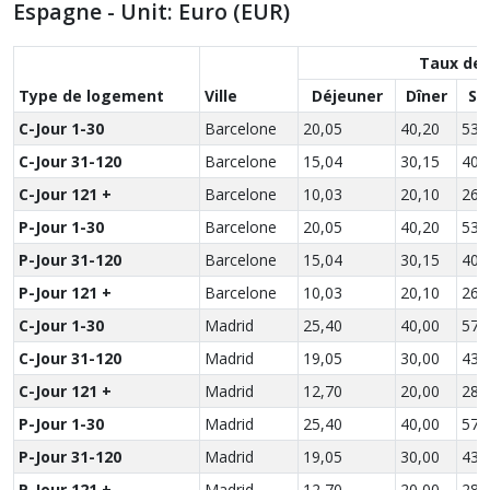
Espagne - Unit: Euro (EUR)
Taux des
Type de logement
Ville
Déjeuner
Dîner
So
C-Jour 1-30
Barcelone
20,05
40,20
53,
C-Jour 31-120
Barcelone
15,04
30,15
40,
C-Jour 121 +
Barcelone
10,03
20,10
26,
P-Jour 1-30
Barcelone
20,05
40,20
53,
P-Jour 31-120
Barcelone
15,04
30,15
40,
P-Jour 121 +
Barcelone
10,03
20,10
26,
C-Jour 1-30
Madrid
25,40
40,00
57,
C-Jour 31-120
Madrid
19,05
30,00
43,
C-Jour 121 +
Madrid
12,70
20,00
28,
P-Jour 1-30
Madrid
25,40
40,00
57,
P-Jour 31-120
Madrid
19,05
30,00
43,
P-Jour 121 +
Madrid
12,70
20,00
28,