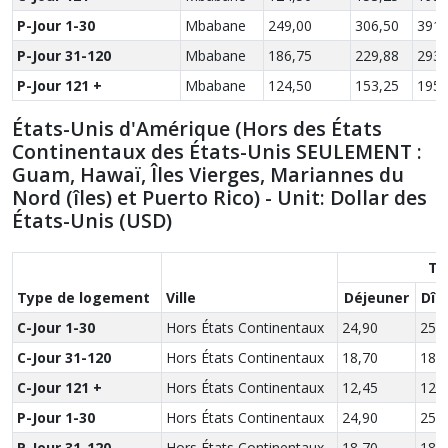
P-Jour 1-30
Mbabane
249,00
306,50
391,
P-Jour 31-120
Mbabane
186,75
229,88
293,
P-Jour 121 +
Mbabane
124,50
153,25
195,
États-Unis d'Amérique (Hors des États
Continentaux des États-Unis SEULEMENT :
Guam, Hawaï, Îles Vierges, Mariannes du
Nord (îles) et Puerto Rico) - Unit: Dollar des
États-Unis (USD)
Ta
Type de logement
Ville
Déjeuner
Dîn
C-Jour 1-30
Hors États Continentaux
24,90
25,
C-Jour 31-120
Hors États Continentaux
18,70
18,
C-Jour 121 +
Hors États Continentaux
12,45
12,
P-Jour 1-30
Hors États Continentaux
24,90
25,
P-Jour 31-120
Hors États Continentaux
18,70
18,