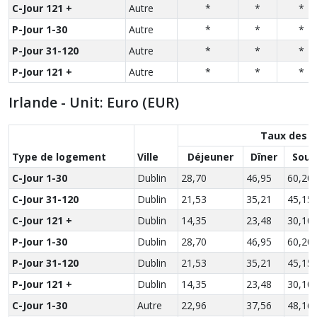
C-Jour 121 +
Autre
*
*
*
P-Jour 1-30
Autre
*
*
*
P-Jour 31-120
Autre
*
*
*
P-Jour 121 +
Autre
*
*
*
Irlande - Unit: Euro (EUR)
Taux des r
Type de logement
Ville
Déjeuner
Dîner
Soup
C-Jour 1-30
Dublin
28,70
46,95
60,20
C-Jour 31-120
Dublin
21,53
35,21
45,15
C-Jour 121 +
Dublin
14,35
23,48
30,10
P-Jour 1-30
Dublin
28,70
46,95
60,20
P-Jour 31-120
Dublin
21,53
35,21
45,15
P-Jour 121 +
Dublin
14,35
23,48
30,10
C-Jour 1-30
Autre
22,96
37,56
48,16