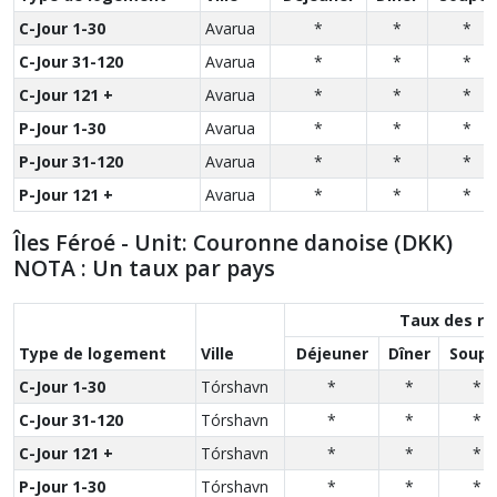
C-Jour 1-30
Avarua
*
*
*
C-Jour 31-120
Avarua
*
*
*
C-Jour 121 +
Avarua
*
*
*
P-Jour 1-30
Avarua
*
*
*
P-Jour 31-120
Avarua
*
*
*
P-Jour 121 +
Avarua
*
*
*
Îles Féroé - Unit: Couronne danoise (DKK)
NOTA : Un taux par pays
Taux des re
Type de logement
Ville
Déjeuner
Dîner
Soupe
C-Jour 1-30
Tórshavn
*
*
*
C-Jour 31-120
Tórshavn
*
*
*
C-Jour 121 +
Tórshavn
*
*
*
P-Jour 1-30
Tórshavn
*
*
*