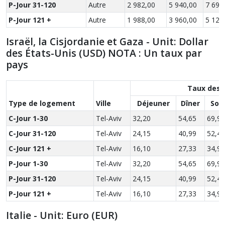
P-Jour 31-120
Autre
2 982,00
5 940,00
7 692
P-Jour 121 +
Autre
1 988,00
3 960,00
5 128
Israël, la Cisjordanie et Gaza - Unit: Dollar
des États-Unis (USD) NOTA : Un taux par
pays
Taux des 
Type de logement
Ville
Déjeuner
Dîner
Sou
C-Jour 1-30
Tel-Aviv
32,20
54,65
69,90
C-Jour 31-120
Tel-Aviv
24,15
40,99
52,43
C-Jour 121 +
Tel-Aviv
16,10
27,33
34,95
P-Jour 1-30
Tel-Aviv
32,20
54,65
69,90
P-Jour 31-120
Tel-Aviv
24,15
40,99
52,43
P-Jour 121 +
Tel-Aviv
16,10
27,33
34,95
Italie - Unit: Euro (EUR)