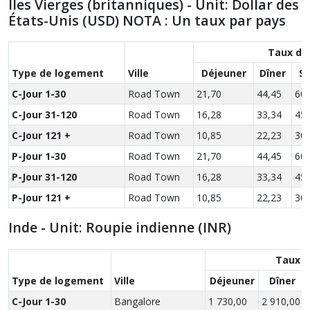
Îles Vierges (britanniques) - Unit: Dollar des
États-Unis (USD) NOTA : Un taux par pays
Taux de
Type de logement
Ville
Déjeuner
Dîner
S
C-Jour 1-30
Road Town
21,70
44,45
60,
C-Jour 31-120
Road Town
16,28
33,34
45,
C-Jour 121 +
Road Town
10,85
22,23
30,
P-Jour 1-30
Road Town
21,70
44,45
60,
P-Jour 31-120
Road Town
16,28
33,34
45,
P-Jour 121 +
Road Town
10,85
22,23
30,
Inde - Unit: Roupie indienne (INR)
Taux d
Type de logement
Ville
Déjeuner
Dîner
C-Jour 1-30
Bangalore
1 730,00
2 910,00