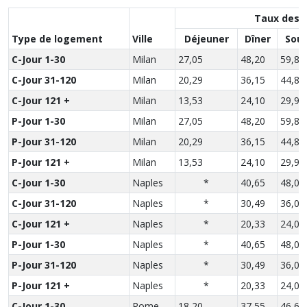
Taux des 
Type de logement
Ville
Déjeuner
Dîner
Sou
C-Jour 1-30
Milan
27,05
48,20
59,85
C-Jour 31-120
Milan
20,29
36,15
44,89
C-Jour 121 +
Milan
13,53
24,10
29,93
P-Jour 1-30
Milan
27,05
48,20
59,85
P-Jour 31-120
Milan
20,29
36,15
44,89
P-Jour 121 +
Milan
13,53
24,10
29,93
C-Jour 1-30
Naples
*
40,65
48,00
C-Jour 31-120
Naples
*
30,49
36,00
C-Jour 121 +
Naples
*
20,33
24,00
P-Jour 1-30
Naples
*
40,65
48,00
P-Jour 31-120
Naples
*
30,49
36,00
P-Jour 121 +
Naples
*
20,33
24,00
C-Jour 1-30
Rome
18,20
37,55
46,65