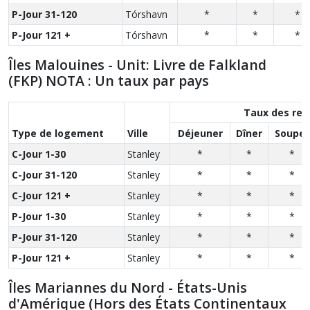
P-Jour 31-120
Tórshavn
*
*
*
P-Jour 121 +
Tórshavn
*
*
*
Îles Malouines - Unit: Livre de Falkland
(FKP) NOTA : Un taux par pays
Taux des rep
Type de logement
Ville
Déjeuner
Dîner
Souper
C-Jour 1-30
Stanley
*
*
*
C-Jour 31-120
Stanley
*
*
*
C-Jour 121 +
Stanley
*
*
*
P-Jour 1-30
Stanley
*
*
*
P-Jour 31-120
Stanley
*
*
*
P-Jour 121 +
Stanley
*
*
*
Îles Mariannes du Nord - États-Unis
d'Amérique (Hors des États Continentaux