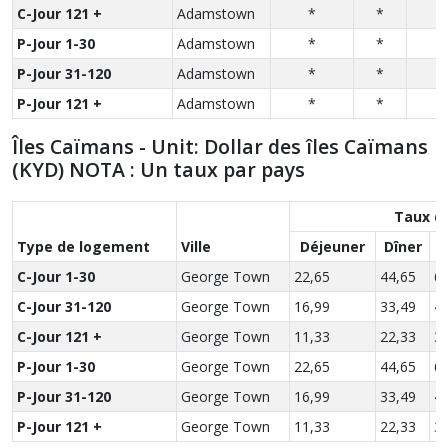
C-Jour 121 +
Adamstown
*
*
*
P-Jour 1-30
Adamstown
*
*
*
P-Jour 31-120
Adamstown
*
*
*
P-Jour 121 +
Adamstown
*
*
*
Îles Caïmans - Unit: Dollar des îles Caïmans
(KYD) NOTA : Un taux par pays
Taux d
Type de logement
Ville
Déjeuner
Dîner
S
C-Jour 1-30
George Town
22,65
44,65
6
C-Jour 31-120
George Town
16,99
33,49
4
C-Jour 121 +
George Town
11,33
22,33
3
P-Jour 1-30
George Town
22,65
44,65
6
P-Jour 31-120
George Town
16,99
33,49
4
P-Jour 121 +
George Town
11,33
22,33
3