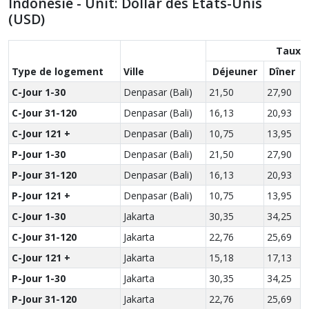
Indonésie - Unit: Dollar des États-Unis
(USD)
Taux d
Type de logement
Ville
Déjeuner
Dîner
C-Jour 1-30
Denpasar (Bali)
21,50
27,90
3
C-Jour 31-120
Denpasar (Bali)
16,13
20,93
2
C-Jour 121 +
Denpasar (Bali)
10,75
13,95
1
P-Jour 1-30
Denpasar (Bali)
21,50
27,90
3
P-Jour 31-120
Denpasar (Bali)
16,13
20,93
2
P-Jour 121 +
Denpasar (Bali)
10,75
13,95
1
C-Jour 1-30
Jakarta
30,35
34,25
4
C-Jour 31-120
Jakarta
22,76
25,69
3
C-Jour 121 +
Jakarta
15,18
17,13
2
P-Jour 1-30
Jakarta
30,35
34,25
4
P-Jour 31-120
Jakarta
22,76
25,69
3