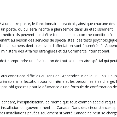
é à un autre poste, le fonctionnaire aura droit, ainsi que chacune des
un poste, ou qui sera inscrite à plein temps dans un établissement
médical; ils peuvent aussi être tenus de subir, comme condition à
enant au besoin des services de spécialistes, des tests psychologique
nt des examens dentaires avant l'affectation sont énumérés à l'Appen
du ministère des Affaires étrangères et du Commerce international.
 doit comprendre une évaluation de tout soin dentaire spécial qui peut
aux conditions difficiles au sens de l'Appendice B de la DSE 58, il aur
alable à l'affectation pour lui-même et les personnes à sa charge. 
t pas obligatoires pour la délivrance d'une formule de confirmation de
s échéant, l'hospitalisation, de même que tout examen spécial requis,
 installation du gouvernement du Canada. Dans des circonstances spé
à des installations privées seulement si Santé Canada ne peut se charg