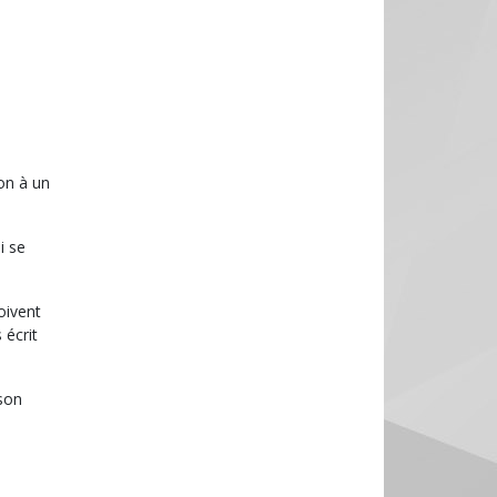
on à un
i se
oivent
 écrit
 son