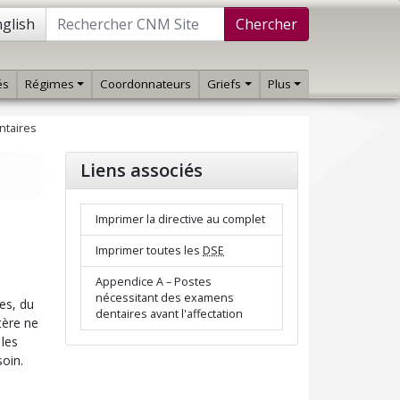
glish
Chercher
és
Régimes
Coordonnateurs
Griefs
Plus
ntaires
Liens associés
Imprimer la directive au complet
Imprimer toutes les
DSE
Appendice A – Postes
nécessitant des examens
es, du
dentaires avant l'affectation
tère ne
 les
oin.