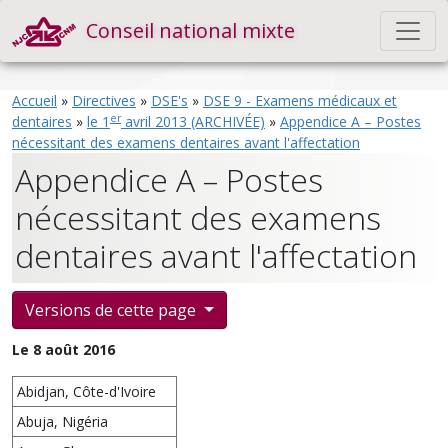
Conseil national mixte
Accueil
»
Directives
»
DSE's
»
DSE 9 - Examens médicaux et
er
dentaires
»
le 1
avril 2013 (ARCHIVÉE)
»
Appendice A – Postes
nécessitant des examens dentaires avant l'affectation
Appendice A – Postes
nécessitant des examens
dentaires avant l'affectation
Versions de cette page
Le 8 août 2016
Abidjan, Côte-d'Ivoire
Abuja, Nigéria