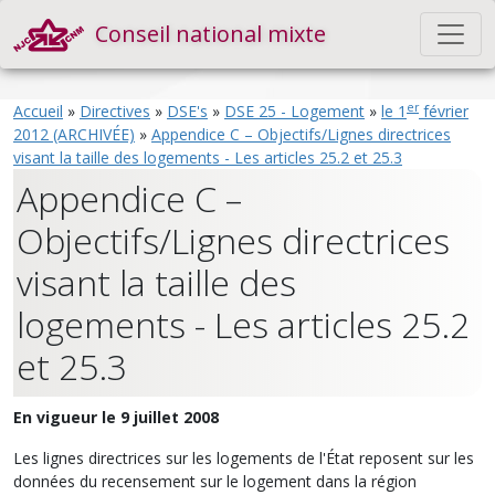
Conseil national mixte
er
Accueil
»
Directives
»
DSE's
»
DSE 25 - Logement
»
le 1
février
2012 (ARCHIVÉE)
»
Appendice C – Objectifs/Lignes directrices
visant la taille des logements - Les articles 25.2 et 25.3
Appendice C –
Objectifs/Lignes directrices
visant la taille des
logements - Les articles 25.2
et 25.3
En vigueur le 9 juillet 2008
Les lignes directrices sur les logements de l'État reposent sur les
données du recensement sur le logement dans la région