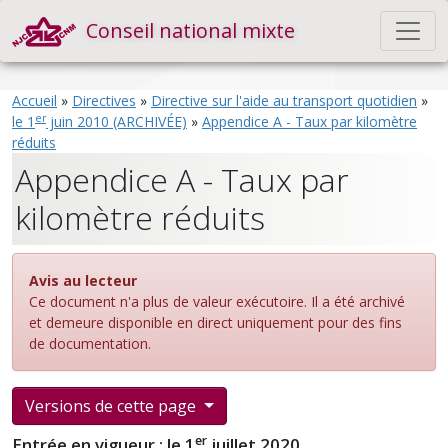
Conseil national mixte
Accueil
»
Directives
»
Directive sur l'aide au transport quotidien
»
er
le 1
juin 2010 (ARCHIVÉE)
»
Appendice A - Taux par kilomètre
réduits
Appendice A - Taux par
kilomètre réduits
Avis au lecteur
Ce document n'a plus de valeur exécutoire. Il a été archivé
et demeure disponible en direct uniquement pour des fins
de documentation.
Versions de cette page
er
Entrée en vigueur : le 1
juillet 2020