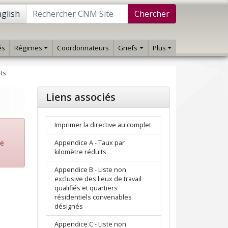
glish
Chercher
és
Régimes
Coordonnateurs
Griefs
Plus
ts
Liens associés
Imprimer la directive au complet
de
Appendice A - Taux par
kilomètre réduits
Appendice B - Liste non
exclusive des lieux de travail
qualifiés et quartiers
résidentiels convenables
désignés
Appendice C - Liste non