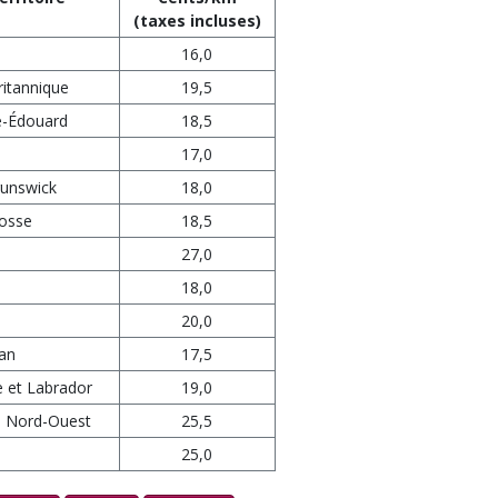
(taxes incluses)
16,0
itannique
19,5
ce-Édouard
18,5
17,0
unswick
18,0
osse
18,5
27,0
18,0
20,0
an
17,5
 et Labrador
19,0
du Nord-Ouest
25,5
25,0