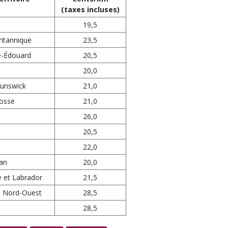
(taxes incluses)
19,5
itannique
23,5
ce-Édouard
20,5
20,0
unswick
21,0
osse
21,0
26,0
20,5
22,0
an
20,0
 et Labrador
21,5
du Nord-Ouest
28,5
28,5