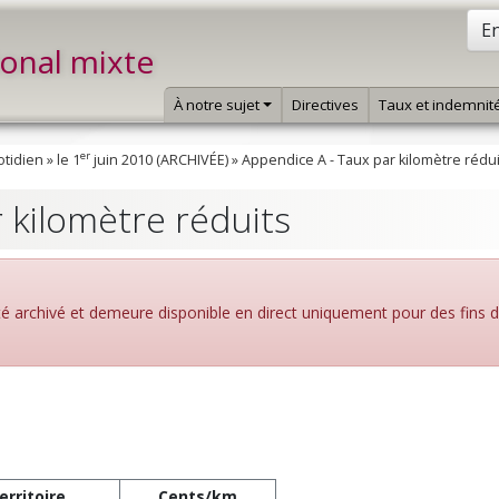
En
ional mixte
À notre sujet
Directives
Taux et indemnit
er
otidien
»
le 1
juin 2010 (ARCHIVÉE)
»
Appendice A - Taux par kilomètre rédui
 kilomètre réduits
été archivé et demeure disponible en direct uniquement pour des fins 
erritoire
Cents/km