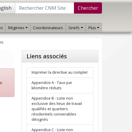
glish
Chercher
és
Régimes
Coordonnateurs
Griefs
Plus
ts
Liens associés
Imprimer la directive au complet
de
Appendice A - Taux par
kilomètre réduits
Appendice B - Liste non
exclusive des lieux de travail
qualifiés et quartiers
résidentiels convenables
désignés
Appendice C - Liste non