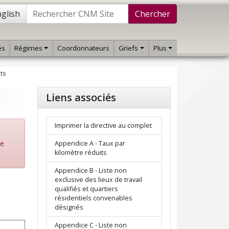
glish
Chercher
és
Régimes
Coordonnateurs
Griefs
Plus
ts
Liens associés
Imprimer la directive au complet
de
Appendice A - Taux par
kilomètre réduits
Appendice B - Liste non
exclusive des lieux de travail
qualifiés et quartiers
résidentiels convenables
désignés
Appendice C - Liste non