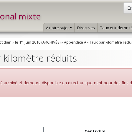
En
ional mixte
À notre sujet
Directives
Taux et indemnit
er
otidien
»
le 1
juin 2010 (ARCHIVÉE)
»
Appendice A - Taux par kilomètre rédui
 kilomètre réduits
été archivé et demeure disponible en direct uniquement pour des fins 
Cents/km