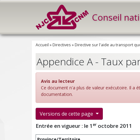
Conseil nat
Accueil
»
Directives
»
Directive sur l'aide au transport qu
Appendice A - Taux par
Avis au lecteur
Ce document n'a plus de valeur exécutoire. Il a 
documentation.
Versions de cette page
er
Entrée en vigueur : le 1
octobre 2011
Province/Territoire