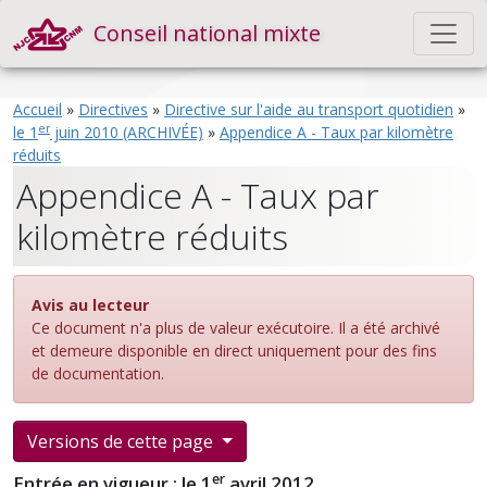
Conseil national mixte
Accueil
»
Directives
»
Directive sur l'aide au transport quotidien
»
er
le 1
juin 2010 (ARCHIVÉE)
»
Appendice A - Taux par kilomètre
réduits
Appendice A - Taux par
kilomètre réduits
Avis au lecteur
Ce document n'a plus de valeur exécutoire. Il a été archivé
et demeure disponible en direct uniquement pour des fins
de documentation.
Versions de cette page
er
Entrée en vigueur : le 1
avril 2012