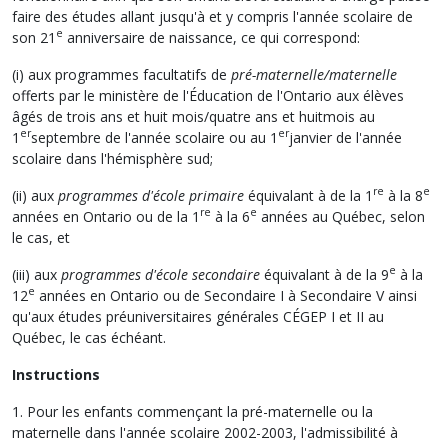
faire des études allant jusqu'à et y compris l'année scolaire de
e
son 21
anniversaire de naissance, ce qui correspond:
(i) aux programmes facultatifs de
pré-maternelle/maternelle
offerts par le ministère de l'Éducation de l'Ontario aux élèves
âgés de trois ans et huit mois/quatre ans et huitmois au
er
er
1
septembre de l'année scolaire ou au 1
janvier de l'année
scolaire dans l'hémisphère sud;
re
e
(ii) aux
programmes d'école primaire
équivalant à de la 1
à la 8
re
e
années en Ontario ou de la 1
à la 6
années au Québec, selon
le cas, et
e
(iii) aux
programmes d'école secondaire
équivalant à de la 9
à la
e
12
années en Ontario ou de Secondaire I à Secondaire V ainsi
qu'aux études préuniversitaires générales CÉGEP I et II au
Québec, le cas échéant.
Instructions
1. Pour les enfants commençant la pré-maternelle ou la
maternelle dans l'année scolaire 2002-2003, l'admissibilité à