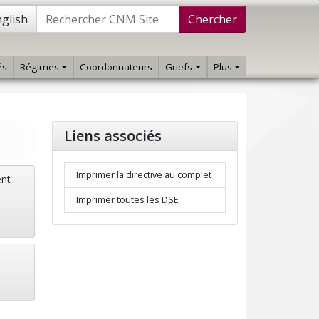
glish
Chercher
és
Régimes
Coordonnateurs
Griefs
Plus
Liens associés
Imprimer la directive au complet
ent
Imprimer toutes les
DSE