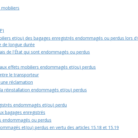
 mobiliers
VP)
obiliers et(ou) des bagages enregistrés endommagés ou perdus lors d
ge de longue durée
rais de l'État qui sont endommagés ou perdus
 aux effets mobiliers endommagés et(ou) perdus
ntre le transporteur
 une réclamation
 la réinstallation endommagés et(ou) perdus
gistrés endommagés et(ou) perdu
aux bagages enregistrés
ets endommagés ou perdus
dommagés et(ou) perdus en vertu des articles 15.18 et 15.19