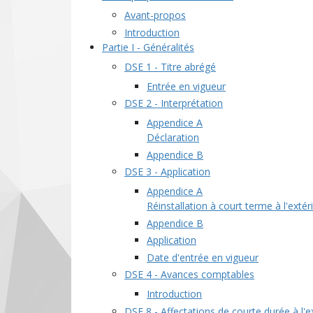
Avant-propos
Introduction
Partie I - Généralités
DSE 1 - Titre abrégé
Entrée en vigueur
DSE 2 - Interprétation
Appendice A
Déclaration
Appendice B
DSE 3 - Application
Appendice A
Réinstallation à court terme à l'exté
Appendice B
Application
Date d'entrée en vigueur
DSE 4 - Avances comptables
Introduction
DSE 8 - Affectations de courte durée à l'