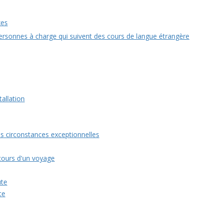
xes
ersonnes à charge qui suivent des cours de langue étrangère
allation
es circonstances exceptionnelles
cours d'un voyage
ute
te