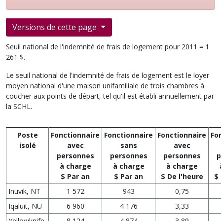
Versions de cette page
Seuil national de l'indemnité de frais de logement pour 2011 = 1
261 $.
Le seuil national de l'indemnité de frais de logement est le loyer
moyen national d'une maison unifamiliale de trois chambres à
coucher aux points de départ, tel qu'il est établi annuellement par
la SCHL.
Poste
Fonctionnaire
Fonctionnaire
Fonctionnaire
Fo
isolé
avec
sans
avec
personnes
personnes
personnes
p
à charge
à charge
à charge
$ Par an
$ Par an
$ De l'heure
$ 
Inuvik, NT
1 572
943
0,75
Iqaluit, NU
6 960
4 176
3,33
Yellowknife,
8 124
4 874
3,89