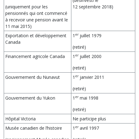
(désinvesti le
(uniquement pour les
12 septembre 2018)
pensionnés qui ont commencé
à recevoir une pension avant le
11 mai 2015)
er
Exportation et développement
1
juillet 1979
Canada
(retiré)
er
Financement agricole Canada
1
juillet 2000
(retiré)
er
Gouvernement du Nunavut
1
janvier 2011
(retiré)
er
Gouvernement du Yukon
1
mai 1998
(retiré)
Hôpital Victoria
Ne participe plus
er
Musée canadien de l’histoire
1
avril 1997