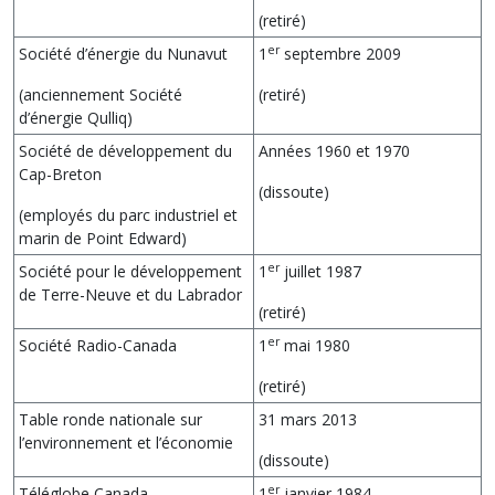
(retiré)
er
Société d’énergie du Nunavut
1
septembre 2009
(anciennement Société
(retiré)
d’énergie Qulliq)
Société de développement du
Années 1960 et 1970
Cap-Breton
(dissoute)
(employés du parc industriel et
marin de Point Edward)
er
Société pour le développement
1
juillet 1987
de Terre-Neuve et du Labrador
(retiré)
er
Société Radio-Canada
1
mai 1980
(retiré)
Table ronde nationale sur
31 mars 2013
l’environnement et l’économie
(dissoute)
er
Téléglobe Canada
1
janvier 1984