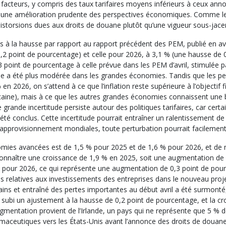
es facteurs, y compris des taux tarifaires moyens inférieurs à ceux 
à une amélioration prudente des perspectives économiques. Comme le F
 distorsions dues aux droits de douane plutôt qu’une vigueur sous-jace
tés à la hausse par rapport au rapport précédent des PEM, publié en a
,2 point de pourcentage) et celle pour 2026, à 3,1 % (une hausse de 
 point de pourcentage à celle prévue dans les PEM d’avril, stimulée pa
e a été plus modérée dans les grandes économies. Tandis que les pers
n 2026, on s’attend à ce que l’inflation reste supérieure à l’objectif 
aine), mais à ce que les autres grandes économies connaissent une bais
grande incertitude persiste autour des politiques tarifaires, car certa
té conclus. Cette incertitude pourrait entraîner un ralentissement d
’approvisionnement mondiales, toute perturbation pourrait facilement 
omies avancées est de 1,5 % pour 2025 et de 1,6 % pour 2026, et de 
 connaître une croissance de 1,9 % en 2025, soit une augmentation de
0 % pour 2026, ce qui représente une augmentation de 0,3 point de po
ons relatives aux investissements des entreprises dans le nouveau proj
ins et entraîné des pertes importantes au début avril a été surmont
ubi un ajustement à la hausse de 0,2 point de pourcentage, et la cr
augmentation provient de l’Irlande, un pays qui ne représente que 5 %
ceutiques vers les États-Unis avant l’annonce des droits de douane, 