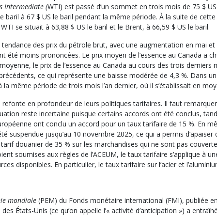
s Intermediate (
WTI) est passé d’un sommet en trois mois de 75 $ US le 
 baril à 67 $ US le baril pendant la même période. À la suite de cette 
WTI se situait à 63,88 $ US le baril et le Brent, à 66,59 $ US le baril.
 tendance des prix du pétrole brut, avec une augmentation en mai et e
 ont été moins prononcées. Le prix moyen de l’essence au Canada a chu
n moyenne, le prix de l’essence au Canada au cours des trois derniers m
is précédents, ce qui représente une baisse modérée de 4,3 %. Dans un
a même période de trois mois l’an dernier, où il s’établissait en mo
refonte en profondeur de leurs politiques tarifaires. Il faut remarque
situation reste incertaine puisque certains accords ont été conclus, t
on européenne ont conclu un accord pour un taux tarifaire de 15 %. En 
 été suspendue jusqu’au 10 novembre 2025, ce qui a permis d’apaiser 
tarif douanier de 35 % sur les marchandises qui ne sont pas couver
nt soumises aux règles de l’ACEUM, le taux tarifaire s’applique à un
es disponibles. En particulier, le taux tarifaire sur l’acier et l’alumi
mie mondiale
(PEM) du Fonds monétaire international (FMI), publiée en 
des États-Unis (ce qu’on appelle l’« activité d’anticipation ») a entra