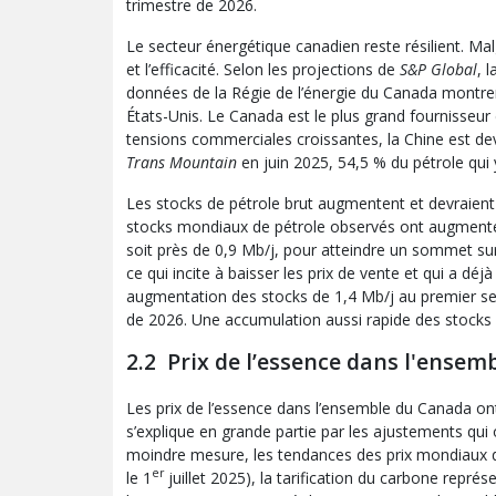
trimestre de 2026.
Le secteur énergétique canadien reste résilient. Ma
et l’efficacité. Selon les projections de
S&P Global
, 
données de la Régie de l’énergie du Canada montrent
États-Unis. Le Canada est le plus grand fournisseur
tensions commerciales croissantes, la Chine est dev
Trans Mountain
en juin 2025, 54,5 % du pétrole qui 
Les stocks de pétrole brut augmentent et devraient 
stocks mondiaux de pétrole observés ont augmenté p
soit près de 0,9 Mb/j, pour atteindre un sommet sur
ce qui incite à baisser les prix de vente et qui a d
augmentation des stocks de 1,4 Mb/j au premier se
de 2026. Une accumulation aussi rapide des stocks e
2.2 Prix de l’essence dans l'ense
Les prix de l’essence dans l’ensemble du Canada ont
s’explique en grande partie par les ajustements qui o
moindre mesure, les tendances des prix mondiaux du
er
le 1
juillet 2025), la tarification du carbone représ