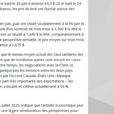
baril le 20 juin à environ 64,5 $ US le baril le 24
baisse, les prix du brut ont fluctué autour des
n juin, puis ont chuté soudainement à la fin juin et
té d’un sommet de trois mois à 1,500 $ le litre le
ois se situait à 1,440 $ le litre, comparativement à
e perspective annuelle, le prix moyen sur trois mois
yenne à 1,675 $.
r que le niveau moyen actuel des taux tarifaires des
andis que de nombreux autres sont encore en cours
même temps, les négociations avec la Chine se
quelque peu les tensions entre les deux pays.
tes par l’Accord Canada–États-Unis–Mexique
e part très importante des exportations – les
nium a doublé et s’élève actuellement à 50 %.
juillet 2025, indique que l’activité économique plus
îné une légère amélioration des perspectives pour