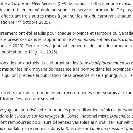
nfié à
Corporate Fleet Services
(CFS) le mandat d’effectuer une évalu
vant utiliser leur véhicule personnel en service commandé. De plus, l’
n effectuant trois autres mises à jour sur les prix du carburant chaqu
er
ation le 1
octobre 2025).
rsement ont été établis pour chaque province et territoire du Canada 
été présentés dans le rapport intitulé
Remboursement des coûts d’utili
anvier 2025). Deux mises à jour subséquentes des prix du carburant 
er
 publication le 1
juillet 2025).
ons des prix actuels du carburant sur les
taux
de
déplacement en ser
mis sur les prix moyens de l’essence à la pompe dans les provinces et
s qui ont précédé la publication de la présente mise à jour (juin, juill
plus récents taux de remboursement recommandés sont soumis à l’exa
 formulées aux taux suivants :
voyageurs autorisés et remboursés pour utiliser leur véhicule person
 dans la
Directive sur les voyages
du Conseil national mixte
(Appendice 
nt remboursés pour leurs dépenses variables afin d’utiliser leur véhic
ux par kilomètre réduits » dans la
Directive sur
l'aide au transport quo