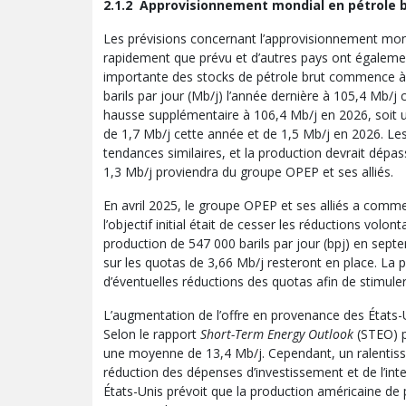
2.1.2 Approvisionnement mondial en pétrole 
Les prévisions concernant l’approvisionnement mond
rapidement que prévu et d’autres pays ont égaleme
importante des stocks de pétrole brut commence à 
barils par jour (Mb/j) l’année dernière à 105,4 Mb/j 
hausse supplémentaire à 106,4 Mb/j en 2026, soit 
de 1,7 Mb/j cette année et de 1,5 Mb/j en 2026. Les
tendances similaires, et la production devrait dépa
1,3 Mb/j proviendra du groupe OPEP et ses alliés.
En avril 2025, le groupe OPEP et ses alliés a comm
l’objectif initial était de cesser les réductions vol
production de 547 000 barils par jour (bpj) en septe
sur les quotas de 3,66 Mb/j resteront en place. La 
d’éventuelles réductions des quotas afin de stimule
L’augmentation de l’offre en provenance des États-U
Selon le rapport
Short-Term Energy Outlook
(STEO) p
une moyenne de 13,4 Mb/j. Cependant, un ralentisse
réduction des dépenses d’investissement et de l’inten
États-Unis prévoit que la production américaine d