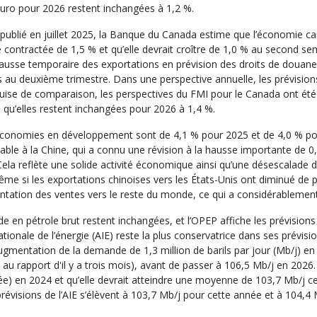
euro pour 2026 restent inchangées à 1,2 %.
publié en juillet 2025, la Banque du Canada estime que l’économie c
ite contractée de 1,5 % et qu’elle devrait croître de 1,0 % au second
hausse temporaire des exportations en prévision des droits de douane
es au deuxième trimestre. Dans une perspective annuelle, les prévis
uise de comparaison, les perspectives du FMI pour le Canada ont été
 qu’elles restent inchangées pour 2026 à 1,4 %.
 économies en développement sont de 4,1 % pour 2025 et de 4,0 % po
able à la Chine, qui a connu une révision à la hausse importante de 0
la reflète une solide activité économique ainsi qu’une désescalade 
Même si les exportations chinoises vers les États-Unis ont diminué de 
tation des ventes vers le reste du monde, ce qui a considérablement
n pétrole brut restent inchangées, et l’OPEP affiche les prévisions le
ationale de l’énergie (AIE) reste la plus conservatrice dans ses prévisi
gmentation de la demande de 1,3 million de barils par jour (Mb/j) e
au rapport d'il y a trois mois), avant de passer à 106,5 Mb/j en 202
) en 2024 et qu’elle devrait atteindre une moyenne de 103,7 Mb/j ce
révisions de l’AIE s’élèvent à 103,7 Mb/j pour cette année et à 104,4