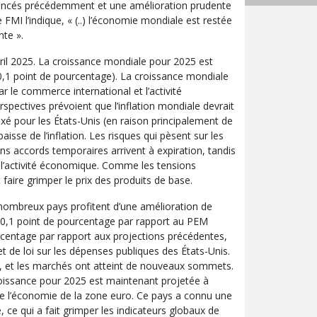
annoncés précédemment et une amélioration prudente
MI l’indique, « (..) l’économie mondiale est restée
nte ».
vril 2025. La croissance mondiale pour 2025 est
0,1 point de pourcentage). La croissance mondiale
r le commerce international et l’activité
pectives prévoient que l’inflation mondiale devrait
fixé pour les États-Unis (en raison principalement de
se de l’inflation. Les risques qui pèsent sur les
ins accords temporaires arrivent à expiration, tandis
e l’activité économique. Comme les tensions
faire grimper le prix des produits de base.
nombreux pays profitent d’une amélioration de
 0,1 point de pourcentage par rapport au PEM
urcentage par rapport aux projections précédentes,
et de loi sur les dépenses publiques des États-Unis.
é, et les marchés ont atteint de nouveaux sommets.
oissance pour 2025 est maintenant projetée à
 de l’économie de la zone euro. Ce pays a connu une
ce qui a fait grimper les indicateurs globaux de