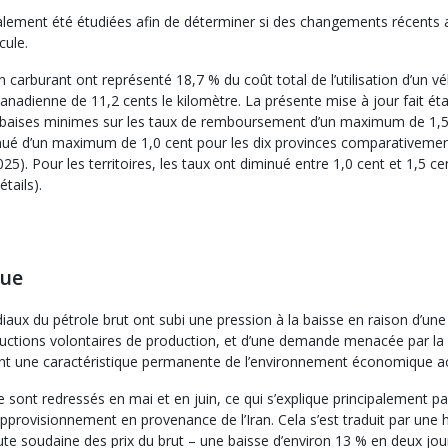
galement été étudiées afin de déterminer si des changements récents 
cule.
n carburant ont représenté 18,7 % du coût total de l’utilisation d’un 
adienne de 11,2 cents le kilomètre. La présente mise à jour fait état
 baises minimes sur les taux de remboursement d’un maximum de 1,5 
é d’un maximum de 1,0 cent pour les dix provinces comparativement à
2025). Pour les territoires, les taux ont diminué entre 1,0 cent et 1,5 ce
tails).
que
ux du pétrole brut ont subi une pression à la baisse en raison d’une 
réductions volontaires de production, et d’une demande menacée par la
nent une caractéristique permanente de l’environnement économique ac
t se sont redressés en mai et en juin, ce qui s’explique principalement
approvisionnement en provenance de l’Iran. Cela s’est traduit par une h
chute soudaine des prix du brut – une baisse d’environ 13 % en deux jou