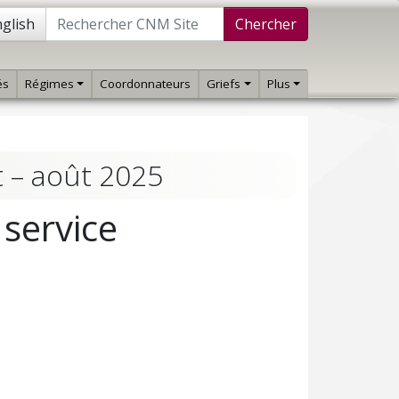
glish
Chercher
és
Régimes
Coordonnateurs
Griefs
Plus
t – août 2025
service