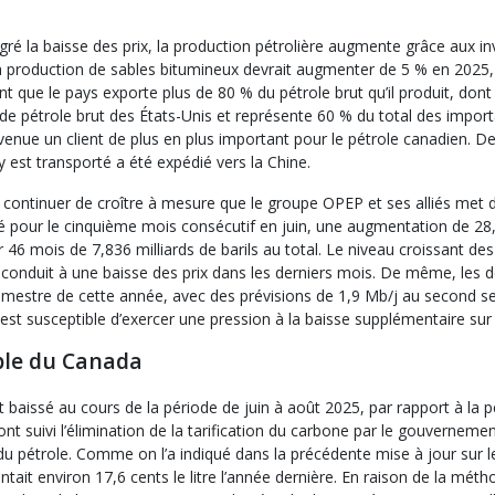
lgré la baisse des prix, la production pétrolière augmente grâce aux i
la production de sables bitumineux devrait augmenter de 5 % en 2025,
 que le pays exporte plus de 80 % du pétrole brut qu’il produit, dont
 de pétrole brut des États-Unis et représente 60 % du total des impo
enue un client de plus en plus important pour le pétrole canadien. De
y est transporté a été expédié vers la Chine.
continuer de croître à mesure que le groupe OPEP et ses alliés met da
our le cinquième mois consécutif en juin, une augmentation de 28,1 
 46 mois de 7,836 milliards de barils au total. Le niveau croissant d
éjà conduit à une baisse des prix dans les derniers mois. De même, les
mestre de cette année, avec des prévisions de 1,9 Mb/j au second se
st susceptible d’exercer une pression à la baisse supplémentaire sur 
mble du Canada
 baissé au cours de la période de juin à août 2025, par rapport à la 
nt suivi l’élimination de la tarification du carbone par le gouvernemen
 pétrole. Comme on l’a indiqué dans la précédente mise à jour sur le
entait environ 17,6 cents le litre l’année dernière. En raison de la mét