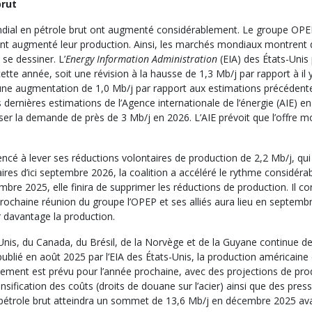
brut
ial en pétrole brut ont augmenté considérablement. Le groupe OPEP e
nt augmenté leur production. Ainsi, les marchés mondiaux montrent 
se dessiner. L’
Energy Information Administration
(EIA) des États-Unis 
cette année, soit une révision à la hausse de 1,3 Mb/j par rapport à il 
une augmentation de 1,0 Mb/j par rapport aux estimations précédente
 dernières estimations de l’Agence internationale de l’énergie (AIE)
sser la demande de près de 3 Mb/j en 2026. L’AIE prévoit que l’offre
encé à lever ses réductions volontaires de production de 2,2 Mb/j, qu
ontaires d’ici septembre 2026, la coalition a accéléré le rythme consid
mbre 2025, elle finira de supprimer les réductions de production. Il 
prochaine réunion du groupe l’OPEP et ses alliés aura lieu en septemb
r davantage la production.
nis, du Canada, du Brésil, de la Norvège et de la Guyane continue de
ublié en août 2025 par l’EIA des États-Unis, la production américaine
ment est prévu pour l’année prochaine, avec des projections de produc
sification des coûts (droits de douane sur l’acier) ainsi que des pressi
e pétrole brut atteindra un sommet de 13,6 Mb/j en décembre 2025 av