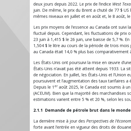
deux jours depuis 2022. Le prix de l’indice
West Texa
juin. De même, le prix du Brent a chuté de 77 $ US le
mêmes niveaux en juillet et en août et, le 8 août, le 
Les prix moyens de l’essence au Canada ont suivi la
fluctué depuis. Cependant, les fluctuations de prix
23 juin à 1,415 $ le 26 juin, une baisse de 5,7 %. E
1,504 $ le litre au cours de la période de trois mo
au Canada était 14,0 % plus bas comparativement à l
Les États-Unis ont poursuivi la mise en œuvre d’une 
États-Unis n’avait pas été atteint depuis 1933. La 
de négociation. En juillet, les États-Unis et l’Uni
poursuivent et l’augmentation des taux tarifaires a
er
Depuis le 1
août 2025, le Canada est soumis à un 
(ACEUM). Bien que la majorité des marchandises soie
estimations varient entre 5 % et 20 %, selon les sourc
2.1.1 Demande de pétrole brut dans le monde
La dernière mise à jour des
Perspectives de l’écono
forte avant l’entrée en vigueur des droits de douane 