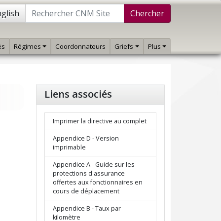
glish
Chercher
és
Régimes
Coordonnateurs
Griefs
Plus
Liens associés
Imprimer la directive au complet
Appendice D - Version
imprimable
Appendice A - Guide sur les
protections d'assurance
offertes aux fonctionnaires en
cours de déplacement
Appendice B - Taux par
kilomètre