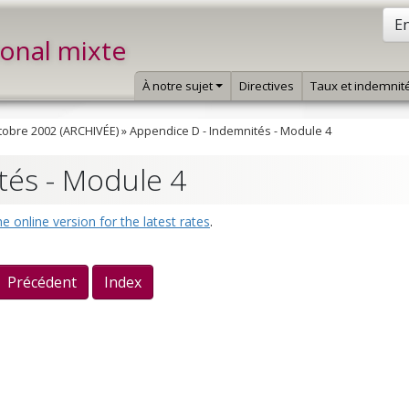
En
ional mixte
À notre sujet
Directives
Taux et indemnit
tobre 2002 (ARCHIVÉE)
»
Appendice D - Indemnités - Module 4
tés - Module 4
he online version for the latest rates
.
Précédent
Index