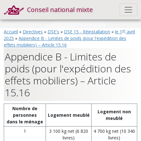
Conseil national mixte
er
Accueil
»
Directives
»
DSE's
»
DSE 15 - Réinstallation
»
le 1
avril
2025
»
Appendice B - Limites de poids (pour l'expédition des
effets mobiliers) – Article 15.16
Appendice B - Limites de
poids (pour l'expédition des
effets mobiliers) – Article
15.16
Nombre de
Logement non
personnes
Logement meublé
meublé
dans le ménage
1
3 100 kg net (6 820
4 700 kg net (10 340
livres)
livres)