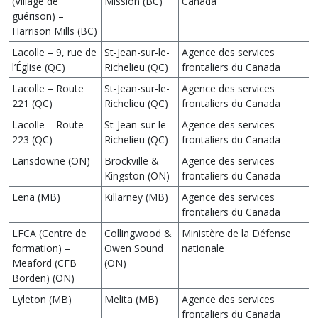
(Village de
Mission (BC)
Canada
guérison) –
Harrison Mills (BC)
Lacolle – 9, rue de
St-Jean-sur-le-
Agence des services
l’Église (QC)
Richelieu (QC)
frontaliers du Canada
Lacolle – Route
St-Jean-sur-le-
Agence des services
221 (QC)
Richelieu (QC)
frontaliers du Canada
Lacolle – Route
St-Jean-sur-le-
Agence des services
223 (QC)
Richelieu (QC)
frontaliers du Canada
Lansdowne (ON)
Brockville &
Agence des services
Kingston (ON)
frontaliers du Canada
Lena (MB)
Killarney (MB)
Agence des services
frontaliers du Canada
LFCA (Centre de
Collingwood &
Ministère de la Défense
formation) –
Owen Sound
nationale
Meaford (CFB
(ON)
Borden) (ON)
Lyleton (MB)
Melita (MB)
Agence des services
frontaliers du Canada