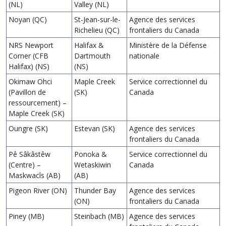
(NL)
Valley (NL)
Noyan (QC)
St-Jean-sur-le-
Agence des services
Richelieu (QC)
frontaliers du Canada
NRS Newport
Halifax &
Ministère de la Défense
Corner (CFB
Dartmouth
nationale
Halifax) (NS)
(NS)
Okimaw Ohci
Maple Creek
Service correctionnel du
(Pavillon de
(SK)
Canada
ressourcement) –
Maple Creek (SK)
Oungre (SK)
Estevan (SK)
Agence des services
frontaliers du Canada
Pê Sâkâstêw
Ponoka &
Service correctionnel du
(Centre) –
Wetaskiwin
Canada
Maskwacîs (AB)
(AB)
Pigeon River (ON)
Thunder Bay
Agence des services
(ON)
frontaliers du Canada
Piney (MB)
Steinbach (MB)
Agence des services