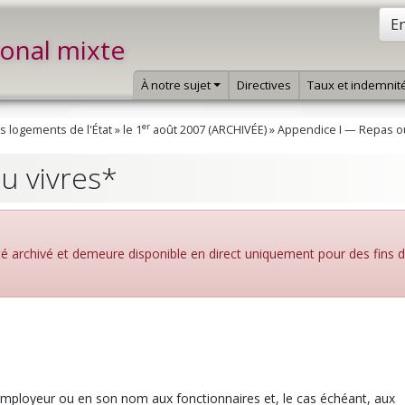
En
ional mixte
À notre sujet
Directives
Taux et indemnit
er
es logements de l'État
»
le 1
août 2007 (ARCHIVÉE)
»
Appendice I — Repas ou
u vivres*
été archivé et demeure disponible en direct uniquement pour des fins 
'employeur ou en son nom aux fonctionnaires et, le cas échéant, aux