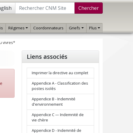
glish
Chercher
és
Régimes
Coordonnateurs
Griefs
Plus
 vivres*
Liens associés
Imprimer la directive au complet
de
Appendice A - Classification des
postes isolés
Appendice B - Indemnité
d'environnement
Appendice C — Indemnité de
vie chère
Appendice D - Indemnité de