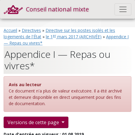
Conseil national mixte
Accueil
»
Directives
»
Directive sur les postes isolés et les
er
logements de l'État
»
le 1
mars 2017 (ARCHIVÉE)
»
Appendice I
— Repas ou vivres*
Appendice I — Repas ou
vivres*
Avis au lecteur
Ce document n'a plus de valeur exécutoire. Il a été archivé
et demeure disponible en direct uniquement pour des fins
de documentation.
Versions de cette page
Date d'entrée en vigueur : 01.08.2019