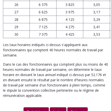
26
6 375
3 825
3,05
27
6 625
3 975
3,17
28
6 875
4 125
3,29
29
7 125
4 275
3,41
30
7 375
4 425
3,53
Les taux horaires indiqués ci-dessus s'appliquent aux
fonctionnaires qui comptent 40 heures normales de travail par
semaine.
Dans le cas des fonctionnaires qui comptent plus ou moins de 40
heures normales de travail par semaine, on détermine le taux
horaire en divisant le taux annuel indiqué ci-dessus par 52.176 et
en divisant ensuite le résultat par le nombre d'heures normales
de travail par semaine d'un fonctionnaire à plein temps, comme
le stipule la convention collective pertinente ou le régime de
rémunération applicable.