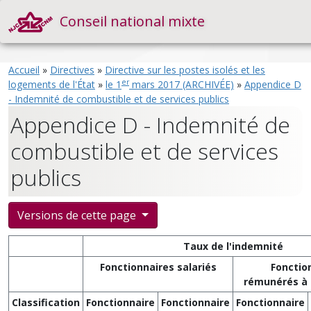
Conseil national mixte
Accueil
»
Directives
»
Directive sur les postes isolés et les
er
logements de l'État
»
le 1
mars 2017 (ARCHIVÉE)
»
Appendice D
- Indemnité de combustible et de services publics
Appendice D - Indemnité de
combustible et de services
publics
Versions de cette page
Taux de l'indemnité
Fonctionnaires salariés
Fonctio
rémunérés à 
Classification
Fonctionnaire
Fonctionnaire
Fonctionnaire