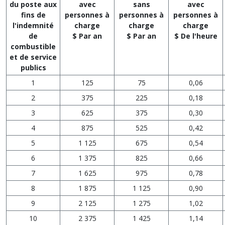
du poste aux
avec
sans
avec
fins de
personnes à
personnes à
personnes à
l'indemnité
charge
charge
charge
de
$ Par an
$ Par an
$ De l'heure
combustible
et de service
publics
1
125
75
0,06
2
375
225
0,18
3
625
375
0,30
4
875
525
0,42
5
1 125
675
0,54
6
1 375
825
0,66
7
1 625
975
0,78
8
1 875
1 125
0,90
9
2 125
1 275
1,02
10
2 375
1 425
1,14