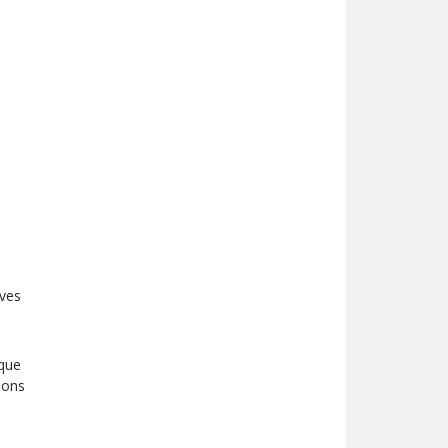
aves
 que
tions