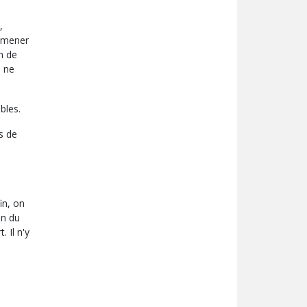
,
ramener
n de
e ne
bles.
s de
in, on
en du
. Il n'y