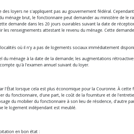
trôle des loyers ne s'appliquent pas au gouvernement fédéral. Cependant
 du ménage brut, le fonctionnaire peut demander au ministère de le 
cette demande dans les 20 jours ouvrables suivant la date de réceptio
ntenir les renseignements attestant le revenu du ménage. Cette demand
s localités où il n'y a pas de logements sociaux immédiatement disponi
el du ménage à la date de la demande; les augmentations rétroactive
 compte qu'à l'examen annuel suivant du loyer.
 l'État lorsque cela est plus économique pour la Couronne. À cette f
r du fonctionnaire, d'une part, le coût de la fourniture et de l'entreti
posage du mobilier du fonctionnaire à son lieu de résidence, d'autre part
que le logement indépendant est meublé.
itation en bon état :