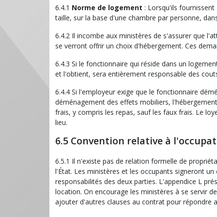
6.4.1
Norme de logement
: Lorsqu'ils fournissent
taille, sur la base d'une chambre par personne, dan
6.4.2 Il incombe aux ministères de s'assurer que l'at
se verront offrir un choix d'hébergement. Ces dema
6.4.3 Si le fonctionnaire qui réside dans un logeme
et l'obtient, sera entièrement responsable des couts
6.4.4 Si l'employeur exige que le fonctionnaire dé
déménagement des effets mobiliers, l'hébergement pr
frais, y compris les repas, sauf les faux frais. Le
lieu.
6.5 Convention relative à l'occupa
6.5.1 Il n'existe pas de relation formelle de propri
l'État. Les ministères et les occupants signeront un
responsabilités des deux parties. L'appendice L pr
location. On encourage les ministères à se servir d
ajouter d'autres clauses au contrat pour répondre a