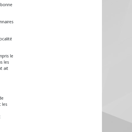
a bonne
onnaires
ocalité
pris le
s les
t ait
de
 les
t