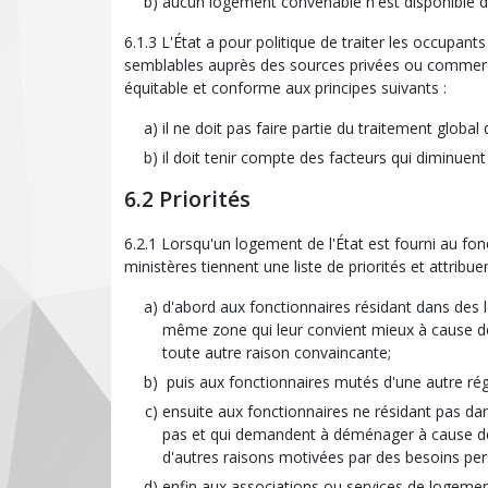
aucun logement convenable n'est disponible d
6.1.3 L'État a pour politique de traiter les occupa
semblables auprès des sources privées ou commercia
équitable et conforme aux principes suivants :
il ne doit pas faire partie du traitement global
il doit tenir compte des facteurs qui diminuent l
6.2 Priorités
6.2.1 Lorsqu'un logement de l'État est fourni au fonct
ministères tiennent une liste de priorités et attribue
d'abord aux fonctionnaires résidant dans des
même zone qui leur convient mieux à cause de
toute autre raison convaincante;
puis aux fonctionnaires mutés d'une autre ré
ensuite aux fonctionnaires ne résidant pas dan
pas et qui demandent à déménager à cause de 
d'autres raisons motivées par des besoins per
enfin aux associations ou services de logement 