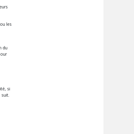
eurs
 ou les
n du
pour
té, si
suit.