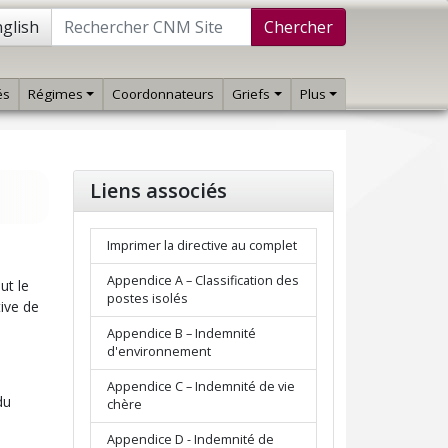
glish
Chercher
és
Régimes
Coordonnateurs
Griefs
Plus
Liens associés
Imprimer la directive au complet
Appendice A – Classification des
ut le
postes isolés
tive de
Appendice B – Indemnité
d'environnement
Appendice C – Indemnité de vie
du
chère
Appendice D - Indemnité de