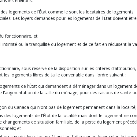
ans les environs.
nts des logements de l’État comme le sont les locataires de logements
les. Les loyers demandés pour les logements de l'État doivent être 
 du fonctionnaire, et
'intimité ou la tranquillité du logement et de ce fait en réduisent la va
ionnaire, sous réserve de la disposition sur les critères d'attribution,
nt les logements libres de taille convenable dans l'ordre suivant :
 logements de l'État qui demandent à déménager dans un logement de
 l'augmentation de la taille du ménage, pour des raisons de santé o
gion du Canada qui n'ont pas de logement permanent dans la localité;
s des logements de l'État de la localité mais dont le logement ne con
changements de situation familiale, de la perte du logement précé
sonnels; et
ou aux résidents locaux (à qui l'on fait payer un loyer selon le taux 