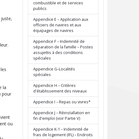
combustible et de services
publics
juste,
Appendice E – Application aux
officiers de navires et aux
équipages de navires
Appendice F – Indemnité de
leur.
séparation de la famille – Postes
assujettis à des conditions
spéciales
Appendice G–Localités
 les
spéciales
Appendice H – Critères
 la
d'établissement des niveaux
u pour
Appendice I – Repas ou vivres*
Appendice J – Réinstallation en
vient
fin d'emploi (voir Partie V)
dent ou
Appendice K-1 – Indemnité de
frais de logement (IFL) – Endroits
du