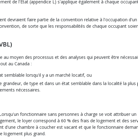
gement de l'État (appendice L) s'applique également à chaque occupan
nt devraient faire partie de la convention relative à l'occupation d'un
convention, de sorte que les responsabilités de chaque occupant soien
VBL)
ie au moyen des processus et des analyses qui peuvent être nécessai
rtout au Canada :
 semblable lorsqu'il y a un marché locatif, ou
 grandeur, de type et dans un état semblable dans la localité la plus
stements nécessaires.
orsqu'un fonctionnaire sans personnes à charge se voit attribuer un
gement, le loyer correspond à 60 % des frais de logement et des ser
ment d'une chambre à coucher est vacant et que le fonctionnaire dema
ce logement plus grand.