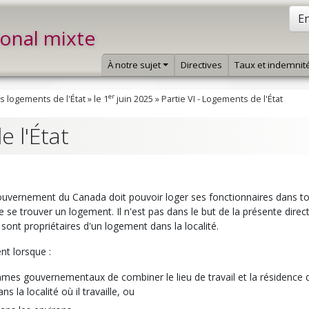
En
ional mixte
À notre sujet
Directives
Taux et indemnit
er
es logements de l'État
»
le 1
juin 2025
»
Partie VI - Logements de l'État
e l'État
e gouvernement du Canada doit pouvoir loger ses fonctionnaires dans to
se trouver un logement. Il n'est pas dans le but de la présente direc
 sont propriétaires d'un logement dans la localité.
nt lorsque :
ammes gouvernementaux de combiner le lieu de travail et la résidence 
 la localité où il travaille, ou