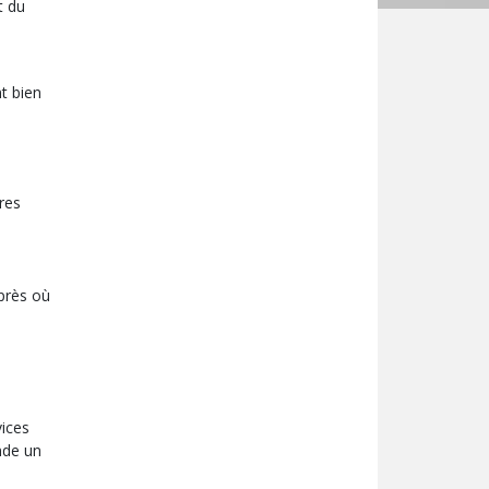
t du
t bien
res
 près où
vices
nde un