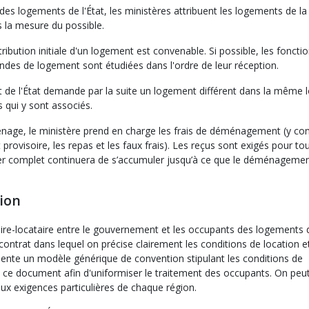
 des logements de l'État, les ministères attribuent les logements de l
s la mesure du possible.
tribution initiale d'un logement est convenable. Si possible, les foncti
ndes de logement sont étudiées dans l'ordre de leur réception.
nt de l'État demande par la suite un logement différent dans la même l
 qui y sont associés.
ménage, le ministère prend en charge les frais de déménagement (y com
ovisoire, les repas et les faux frais). Les reçus sont exigés pour tou
 loyer complet continuera de s’accumuler jusqu’à ce que le déménagemen
tion
étaire-locataire entre le gouvernement et les occupants des logements 
 contrat dans lequel on précise clairement les conditions de location et
ésente un modèle générique de convention stipulant les conditions de
e ce document afin d'uniformiser le traitement des occupants. On peu
ux exigences particulières de chaque région.