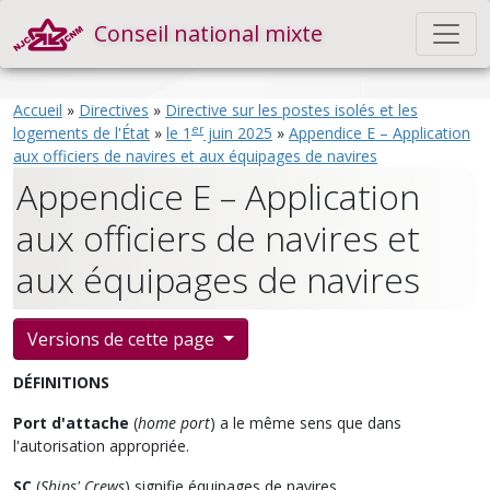
Conseil national mixte
Accueil
»
Directives
»
Directive sur les postes isolés et les
er
logements de l'État
»
le 1
juin 2025
»
Appendice E – Application
aux officiers de navires et aux équipages de navires
Appendice E – Application
aux officiers de navires et
aux équipages de navires
Versions de cette page
DÉFINITIONS
Port d'attache
(
home port
) a le même sens que dans
l'autorisation appropriée.
SC
(
Ships' Crews
) signifie équipages de navires.