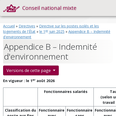
Conseil national mixte
Accueil
»
Directives
»
Directive sur les postes isolés et les
er
logements de l'État
»
le 1
juin 2025
»
Appendice B – Indemnité
d'environnement
Appendice B – Indemnité
d'environnement
Versions de cette page
er
En vigueur : le 1
août 2026
Fonctionnaires salariés
Tau
(selon 
travail
Classification du
Fonctionnaire
Fonctionnaire
Fonctionna
poste aux fins
avec
sans
avec