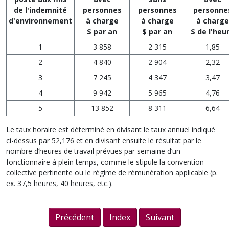
de l'indemnité
personnes
personnes
personne
d'environnement
à charge
à charge
à charge
$ par an
$ par an
$ de l'heu
1
3 858
2 315
1,85
2
4 840
2 904
2,32
3
7 245
4 347
3,47
4
9 942
5 965
4,76
5
13 852
8 311
6,64
Le taux horaire est déterminé en divisant le taux annuel indiqué
ci-dessus par 52,176 et en divisant ensuite le résultat par le
nombre d’heures de travail prévues par semaine d’un
fonctionnaire à plein temps, comme le stipule la convention
collective pertinente ou le régime de rémunération applicable (p.
ex. 37,5 heures, 40 heures, etc.).
Précédent
Index
Suivant