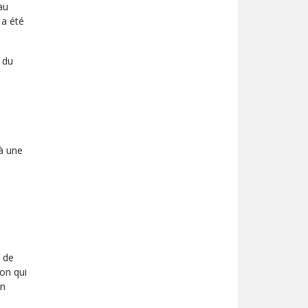
au
 a été
n du
 à une
n de
ion qui
on