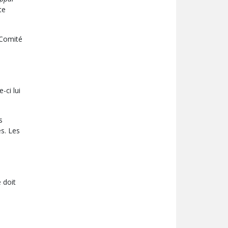
te
 Comité
-ci lui
s
es. Les
 doit