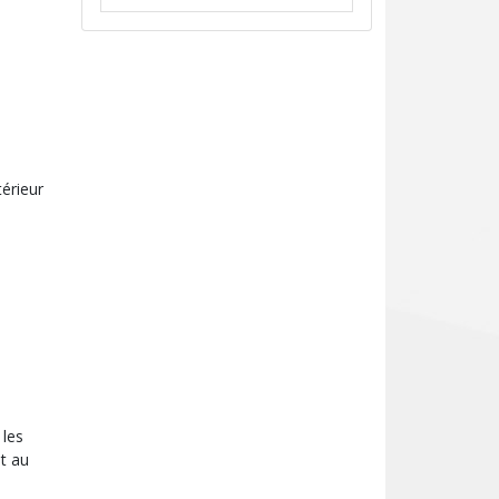
térieur
 les
t au