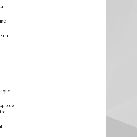
çu
une
re du
chaque
uple de
tre
t.