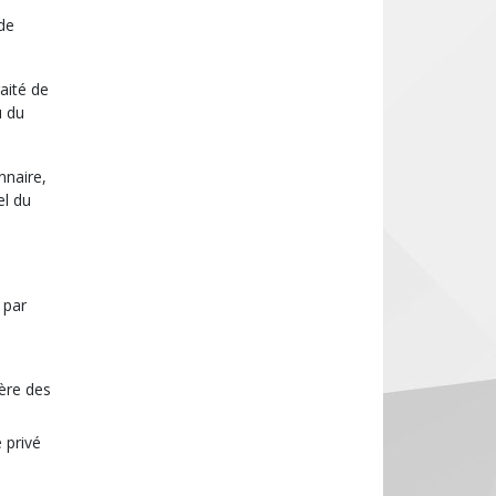
 de
raité de
u du
nnaire,
el du
 par
tère des
 privé