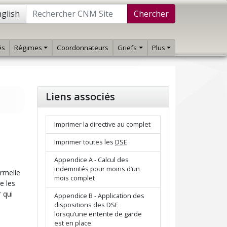
glish
Chercher
és
Régimes
Coordonnateurs
Griefs
Plus
Liens associés
Imprimer la directive au complet
Imprimer toutes les
DSE
Appendice A - Calcul des
indemnités pour moins d’un
ormelle
mois complet
e les
r qui
Appendice B - Application des
dispositions des DSE
lorsqu’une entente de garde
est en place