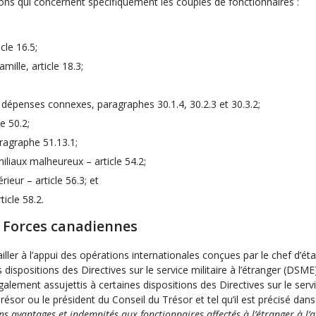
tions qui concernent spécifiquement les couples de fonctionnaires :
cle 16.5;
ille, article 18.3;
dépenses connexes, paragraphes 30.1.4, 30.2.3 et 30.3.2;
e 50.2;
aragraphe 51.13.1;
iaux malheureux – article 54.2;
ieur – article 56.3; et
icle 58.2.
s Forces canadiennes
iller à l’appui des opérations internationales conçues par le chef d’ét
ispositions des Directives sur le service militaire à l’étranger (DSME)
galement assujettis à certaines dispositions des Directives sur le serv
 Trésor ou le président du Conseil du Trésor et tel qu’il est précisé dans
s avantages et indemnités aux fonctionnaires affectés à l’étranger à l’