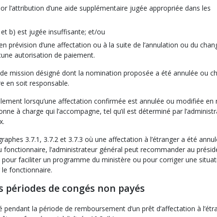
 l’attribution d’une aide supplémentaire jugée appropriée dans les
 et b) est jugée insuffisante; et/ou
n prévision d’une affectation ou à la suite de l’annulation ou du ch
aucune autorisation de paiement.
ef de mission désigné dont la nomination proposée a été annulée ou 
re en soit responsable.
galement lorsqu’une affectation confirmée est annulée ou modifiée en 
nne à charge qui l’accompagne, tel qu’il est déterminé par l’administr
x.
raphes 3.7.1, 3.7.2 et 3.7.3 où une affectation à l’étranger a été annu
du fonctionnaire, l’administrateur général peut recommander au présid
e pour faciliter un programme du ministère ou pour corriger une situat
 le fonctionnaire.
es périodes de congés non payés
 pendant la période de remboursement d’un prêt d’affectation à l’étr