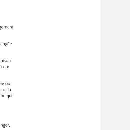
angement
changée
raison
ateur
lée ou
ent du
ion qui
anger,