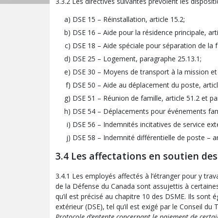
3.3.2 Les directives suivantes prévoient les disposi
DSE 15 – Réinstallation, article 15.2;
DSE 16 – Aide pour la résidence principale, arti
DSE 18 – Aide spéciale pour séparation de la fam
DSE 25 – Logement, paragraphe 25.13.1;
DSE 30 – Moyens de transport à la mission et 
DSE 50 – Aide au déplacement du poste, articl
DSE 51 – Réunion de famille, article 51.2 et p
DSE 54 – Déplacements pour événements famil
DSE 56 – Indemnités incitatives de service extér
DSE 58 – Indemnité différentielle de poste – art
3.4 Les affectations en soutien de
3.4.1 Les employés affectés à l’étranger pour y trava
de la Défense du Canada sont assujettis à certaines d
qu’il est précisé au chapitre 10 des DSME. Ils sont é
extérieur (DSE), tel qu’il est exigé par le Conseil du
Protocole d’entente concernant le paiement de certain