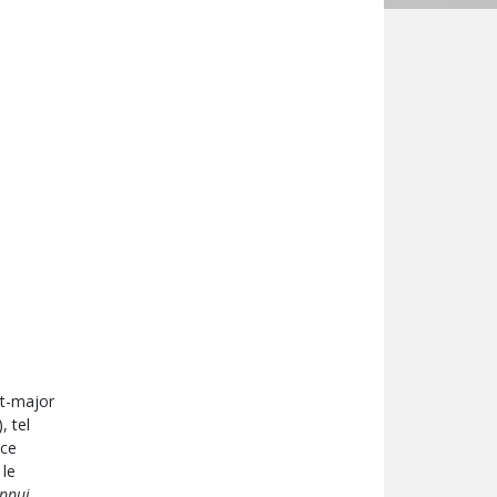
at-major
, tel
ice
 le
appui