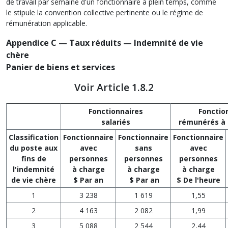
de travail par semaine d'un fonctionnaire à plein temps, comme
le stipule la convention collective pertinente ou le régime de
rémunération applicable.
Appendice C — Taux réduits — Indemnité de vie
chère
Panier de biens et services
Voir Article 1.8.2
Fonctionnaires
Fonctio
salariés
rémunérés à 
Classification
Fonctionnaire
Fonctionnaire
Fonctionnaire
du poste aux
avec
sans
avec
fins de
personnes
personnes
personnes
l'indemnité
à charge
à charge
à charge
de vie chère
$ Par an
$ Par an
$ De l'heure
1
3 238
1 619
1,55
2
4 163
2 082
1,99
3
5 088
2 544
2,44