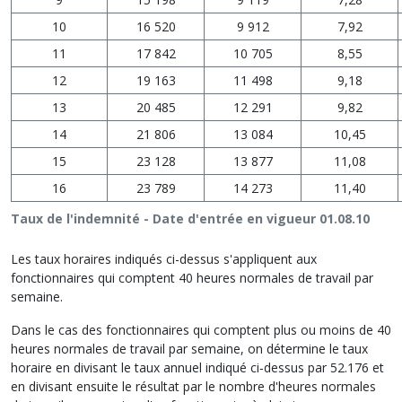
10
16 520
9 912
7,92
11
17 842
10 705
8,55
12
19 163
11 498
9,18
13
20 485
12 291
9,82
14
21 806
13 084
10,45
15
23 128
13 877
11,08
16
23 789
14 273
11,40
Taux de l'indemnité - Date d'entrée en vigueur 01.08.10
Les taux horaires indiqués ci-dessus s'appliquent aux
fonctionnaires qui comptent 40 heures normales de travail par
semaine.
Dans le cas des fonctionnaires qui comptent plus ou moins de 40
heures normales de travail par semaine, on détermine le taux
horaire en divisant le taux annuel indiqué ci‑dessus par 52.176 et
en divisant ensuite le résultat par le nombre d'heures normales