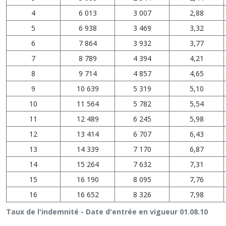
4
6 013
3 007
2,88
5
6 938
3 469
3,32
6
7 864
3 932
3,77
7
8 789
4 394
4,21
8
9 714
4 857
4,65
9
10 639
5 319
5,10
10
11 564
5 782
5,54
11
12 489
6 245
5,98
12
13 414
6 707
6,43
13
14 339
7 170
6,87
14
15 264
7 632
7,31
15
16 190
8 095
7,76
16
16 652
8 326
7,98
Taux de l'indemnité - Date d'entrée en vigueur 01.08.10