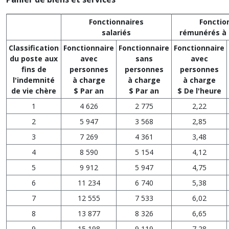
Fonctionnaires
Fonctio
salariés
rémunérés à 
Classification
Fonctionnaire
Fonctionnaire
Fonctionnaire
du poste aux
avec
sans
avec
fins de
personnes
personnes
personnes
l'indemnité
à charge
à charge
à charge
de vie chère
$ Par an
$ Par an
$ De l'heure
1
4 626
2 775
2,22
2
5 947
3 568
2,85
3
7 269
4 361
3,48
4
8 590
5 154
4,12
5
9 912
5 947
4,75
6
11 234
6 740
5,38
7
12 555
7 533
6,02
8
13 877
8 326
6,65
9
15 198
9 119
7,28