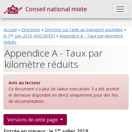
Conseil national mixte
Accueil
»
Directives
»
Directive sur l'aide au transport quotidien
»
er
le 1
juin 2010 (ARCHIVÉE)
»
Appendice A - Taux par kilomètre
réduits
Appendice A - Taux par
kilomètre réduits
Avis au lecteur
Ce document n'a plus de valeur exécutoire. Il a été archivé
et demeure disponible en direct uniquement pour des fins
de documentation.
Versions de cette page
er
Entrée en vigueur : le 1
juillet 2018